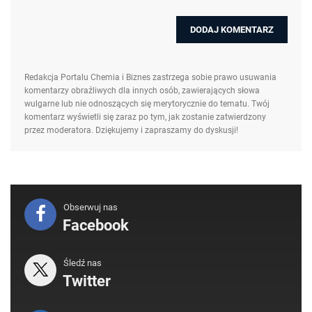
Redakcja Portalu Chemia i Biznes zastrzega sobie prawo usuwania
komentarzy obraźliwych dla innych osób, zawierających słowa
wulgarne lub nie odnoszących się merytorycznie do tematu. Twój
komentarz wyświetli się zaraz po tym, jak zostanie zatwierdzony
przez moderatora. Dziękujemy i zapraszamy do dyskusji!
Obserwuj nas
Facebook
Śledź nas
Twitter