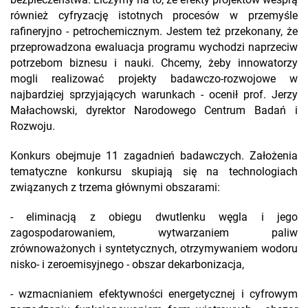
bezpieczeństwa. Liczymy na to, że efekty projektów wesprą
również cyfryzację istotnych procesów w przemyśle
rafineryjno - petrochemicznym. Jestem też przekonany, że
przeprowadzona ewaluacja programu wychodzi naprzeciw
potrzebom biznesu i nauki. Chcemy, żeby innowatorzy
mogli realizować projekty badawczo-rozwojowe w
najbardziej sprzyjających warunkach - ocenił prof. Jerzy
Małachowski, dyrektor Narodowego Centrum Badań i
Rozwoju.
Konkurs obejmuje 11 zagadnień badawczych. Założenia
tematyczne konkursu skupiają się na technologiach
związanych z trzema głównymi obszarami:
- eliminacją z obiegu dwutlenku węgla i jego
zagospodarowaniem, wytwarzaniem paliw
zrównoważonych i syntetycznych, otrzymywaniem wodoru
nisko- i zeroemisyjnego - obszar dekarbonizacja,
- wzmacnianiem efektywności energetycznej i cyfrowym