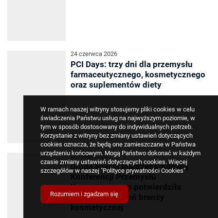
24 czerwca 2026
PCI Days: trzy dni dla przemysłu
farmaceutycznego, kosmetycznego
oraz suplementów diety
W ramach naszej witryny stosujemy pliki cookies w celu
świadczenia Państwu usług na najwyższym poziomie, w
tym w sposób dostosowany do indywidualnych potrzeb.
Korzystanie z witryny bez zmiany ustawień dotyczących
cookies oznacza, że będą one zamieszczane w Państwa
urządzeniu końcowym. Mogą Państwo dokonać w każdym
26 maja 2026
czasie zmiany ustawień dotyczących cookies. Więcej
Druga edycja Międzynarodowej
szczegółów w naszej
"Polityce prywatności Cookies"
Konferencji Przemysłu
Kosmetycznego potwierdziła
Rozumiem i zgadzam się
potrzebę spotkań branży
kosmetycznej