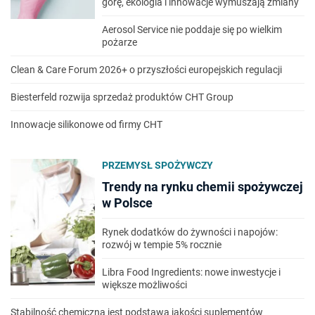
górę, ekologia i innowacje wymuszają zmiany
Aerosol Service nie poddaje się po wielkim
pożarze
Clean & Care Forum 2026+ o przyszłości europejskich regulacji
Biesterfeld rozwija sprzedaż produktów CHT Group
Innowacje silikonowe od firmy CHT
PRZEMYSŁ SPOŻYWCZY
Trendy na rynku chemii spożywczej
w Polsce
Rynek dodatków do żywności i napojów:
rozwój w tempie 5% rocznie
Libra Food Ingredients: nowe inwestycje i
większe możliwości
Stabilność chemiczna jest podstawą jakości suplementów