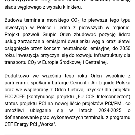
2
śladu węglowego z wypału klinkieru.
Budowa terminala morskiego CO
to pierwsza tego typu
2
inwestycja w Polsce i jedna z pierwszych w regionie.
Projekt pozwoli Grupie Orlen zbudować pozycję lidera
usług zarządzania emisjami dwutlenku węgla oraz ułatwi
osiągnięcie przez koncern neutralności emisyjnej do 2050
roku. Inwestycja przyczyni się do rozwoju infrastruktury dla
transportu CO
w Europie Środkowej i Centralnej.
2
Dodatkowo we wrześniu tego roku Orlen wspólnie z
partnerami: spółkami Lafarge Cement i Air Liquide Polska
oraz we współpracy z Orlen Lietuva, uzyskał dla projektu
ECO2CEE (kontynuacja projektu „EU CCS Interconnector")
status projektu PCI na nowej liście projektów PCI/PMI, co
umożliwi ubieganie się w latach 2024-2025 o
dofinansowanie prac wykonawczych terminalu z programu
CEF Energy PCI „Works".