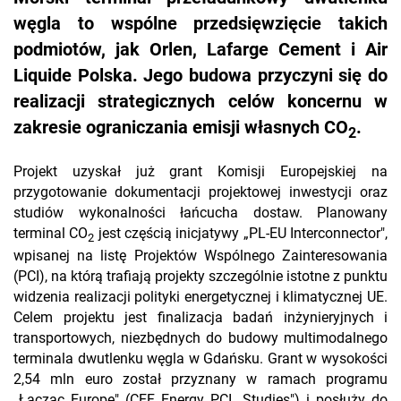
węgla to wspólne przedsięwzięcie takich
podmiotów, jak Orlen, Lafarge Cement i Air
Liquide Polska. Jego budowa przyczyni się do
realizacji strategicznych celów koncernu w
zakresie ograniczania emisji własnych CO
.
2
Projekt uzyskał już grant Komisji Europejskiej na
przygotowanie dokumentacji projektowej inwestycji oraz
studiów wykonalności łańcucha dostaw. Planowany
terminal CO
jest częścią inicjatywy „PL-EU Interconnector",
2
wpisanej na listę Projektów Wspólnego Zainteresowania
(PCI), na którą trafiają projekty szczególnie istotne z punktu
widzenia realizacji polityki energetycznej i klimatycznej UE.
Celem projektu jest finalizacja badań inżynieryjnych i
transportowych, niezbędnych do budowy multimodalnego
terminala dwutlenku węgla w Gdańsku. Grant w wysokości
2,54 mln euro został przyznany w ramach programu
„Łącząc Europę" (CEF Energy PCI „Studies") i posłuży do