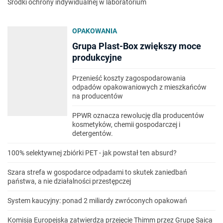
Środki ochrony indywidualnej w laboratorium
OPAKOWANIA
Grupa Plast-Box zwiększy moce
produkcyjne
Przenieść koszty zagospodarowania
odpadów opakowaniowych z mieszkańców
na producentów
PPWR oznacza rewolucję dla producentów
kosmetyków, chemii gospodarczej i
detergentów.
100% selektywnej zbiórki PET - jak powstał ten absurd?
Szara strefa w gospodarce odpadami to skutek zaniedbań
państwa, a nie działalności przestępczej
System kaucyjny: ponad 2 miliardy zwróconych opakowań
Komisja Europejska zatwierdza przejęcie Thimm przez Grupę Saica