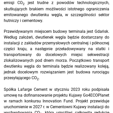
emisji CO
jest trudne z powodów technologicznych,
2
skutkujących brakiem możliwości istotnego ograniczenia
emitowanego dwutlenku węgla, w szczególności sektor
hutniczy i cementowy.
Przewidywanym miejscem budowy terminala jest Gdańsk.
Według założeń, dwutlenek węgla będzie dostarczany do
instalacji z zakładów przemysłowych centralnej i północnej
części kraju, a następnie przeładowywany na statki i
transportowany do docelowych miejsc sekwestracji
zlokalizowanych pod dnem morza. Początkowo transport
dwutlenku węgla do terminala będzie realizowany koleją,
jednak docelowym rozwiązaniem jest budowa rurociągu
przesyłającego CO
.
2
Spółka Lafarge Cement w styczniu 2023 roku podpisała
umowę na dofinansowanie projektu Kujawy Go4ECOPlanet
w ramach konkursu Innovation Fund. Projekt przewiduje
uruchomienie w 2027 r. w Cementowni Kujawy instalacji do
wychwytywania CO
, która umożliwi całkowitą redukcję