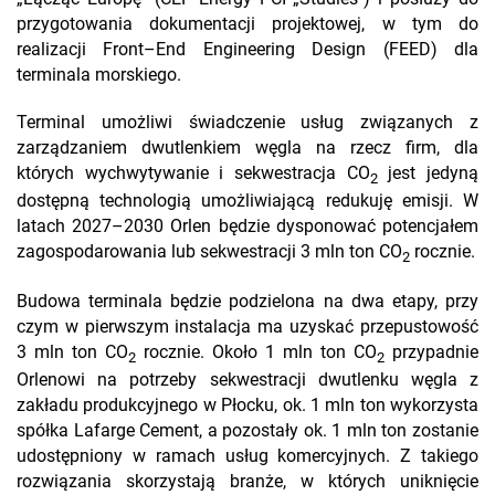
przygotowania dokumentacji projektowej, w tym do
realizacji Front–End Engineering Design (FEED) dla
terminala morskiego.
Terminal umożliwi świadczenie usług związanych z
zarządzaniem dwutlenkiem węgla na rzecz firm, dla
których wychwytywanie i sekwestracja CO
jest jedyną
2
dostępną technologią umożliwiającą redukuję emisji. W
latach 2027–2030 Orlen będzie dysponować potencjałem
zagospodarowania lub sekwestracji 3 mln ton CO
rocznie.
2
Budowa terminala będzie podzielona na dwa etapy, przy
czym w pierwszym instalacja ma uzyskać przepustowość
3 mln ton CO
rocznie. Około 1 mln ton CO
przypadnie
2
2
Orlenowi na potrzeby sekwestracji dwutlenku węgla z
zakładu produkcyjnego w Płocku, ok. 1 mln ton wykorzysta
spółka Lafarge Cement, a pozostały ok. 1 mln ton zostanie
udostępniony w ramach usług komercyjnych. Z takiego
rozwiązania skorzystają branże, w których uniknięcie