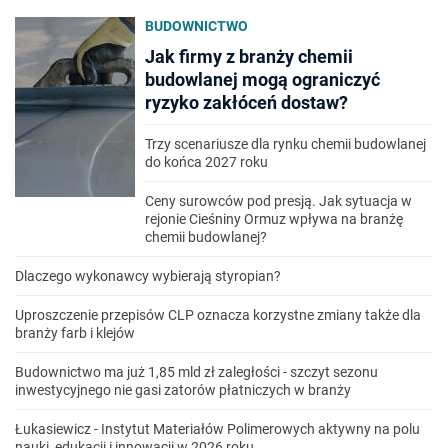
BUDOWNICTWO
Jak firmy z branży chemii
budowlanej mogą ograniczyć
ryzyko zakłóceń dostaw?
Trzy scenariusze dla rynku chemii budowlanej
do końca 2027 roku
Ceny surowców pod presją. Jak sytuacja w
rejonie Cieśniny Ormuz wpływa na branżę
chemii budowlanej?
Dlaczego wykonawcy wybierają styropian?
Uproszczenie przepisów CLP oznacza korzystne zmiany także dla
branży farb i klejów
Budownictwo ma już 1,85 mld zł zaległości - szczyt sezonu
inwestycyjnego nie gasi zatorów płatniczych w branży
Łukasiewicz - Instytut Materiałów Polimerowych aktywny na polu
nauki, edukacji i innowacji w 2026 roku