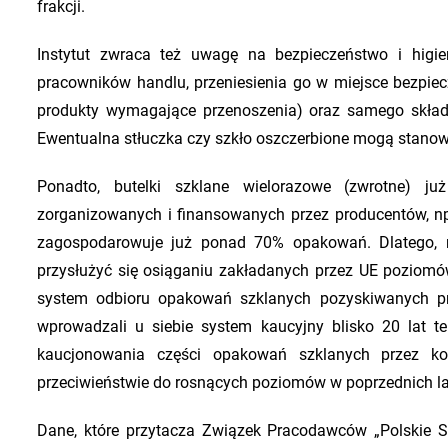
frakcji.
Instytut zwraca też uwagę na bezpieczeństwo i higie
pracowników handlu, przeniesienia go w miejsce bezpiec
produkty wymagające przenoszenia) oraz samego składo
Ewentualna stłuczka czy szkło oszczerbione mogą stanowić 
Ponadto, butelki szklane wielorazowe (zwrotne) j
zorganizowanych i finansowanych przez producentów, n
zagospodarowuje już ponad 70% opakowań. Dlatego, 
przysłużyć się osiąganiu zakładanych przez UE poziom
system odbioru opakowań szklanych pozyskiwanych prz
wprowadzali u siebie system kaucyjny blisko 20 la
kaucjonowania części opakowań szklanych przez ko
przeciwieństwie do rosnących poziomów w poprzednich la
Dane, które przytacza Związek Pracodawców „Polskie Szk