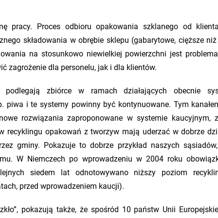
nę pracy. Proces odbioru opakowania szklanego od klient
znego składowania w obrębie sklepu (gabarytowe, cięższe niż 
wania na stosunkowo niewielkiej powierzchni jest problema
zagrożenie dla personelu, jak i dla klientów.
uż podlegają zbiórce w ramach działających obecnie sy
p. piwa i te systemy powinny być kontynuowane. Tym kanałe
nowe rozwiązania zaproponowane w systemie kaucyjnym, z
ów recyklingu opakowań z tworzyw mają uderzać w dobrze dzi
ez gminy. Pokazuje to dobrze przykład naszych sąsiadów,
t temu. W Niemczech po wprowadzeniu w 2004 roku obowią
lejnych siedem lat odnotowywano niższy poziom recykli
tach, przed wprowadzeniem kaucji).
ło”, pokazują także, że spośród 10 państw Unii Europejskiej