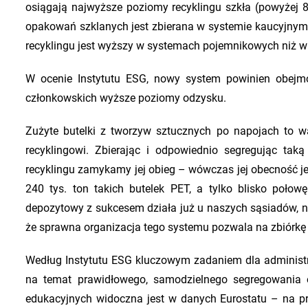
osiągają najwyższe poziomy recyklingu szkła (powyżej 8
opakowań szklanych jest zbierana w systemie kaucyjnym.
recyklingu jest wyższy w systemach pojemnikowych niż w
W ocenie Instytutu ESG, nowy system powinien obejm
członkowskich wyższe poziomy odzysku.
Zużyte butelki z tworzyw sztucznych po napojach to 
recyklingowi. Zbierając i odpowiednio segregując tak
recyklingu zamykamy jej obieg – wówczas jej obecność jes
240 tys. ton takich butelek PET, a tylko blisko poło
depozytowy z sukcesem działa już u naszych sąsiadów, np
że sprawna organizacja tego systemu pozwala na zbiórkę 
Według Instytutu ESG kluczowym zadaniem dla administ
na temat prawidłowego, samodzielnego segregowania
edukacyjnych widoczna jest w danych Eurostatu – na pr