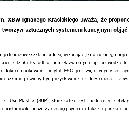
 im. XBW Ignacego Krasickiego uważa, że propo
z tworzyw sztucznych systemem kaucyjnym objąć
e jednorazowe szklane butelki, wrzucając je do zielonego poje
awnie działa też odbiór butelek zwrotnych, np. po wodzie lub
 takich opakowań. Instytut ESG jest więc jedynie za sy
nia szklane powinny być pozyskiwane jak dotychczas – z s
e - Use Plastics (SUP), której celem jest podniesienie efekt
a postanowiła poszerzyć zasięg systemu także o puszki alu