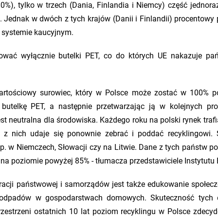
0%), tylko w trzech (Dania, Finlandia i Niemcy) część jednor
 Jednak w dwóch z tych krajów (Danii i Finlandii) procentowy
 systemie kaucyjnym.
ować wyłącznie butelki PET, co do których UE nakazuje p
wartościowy surowiec, który w Polsce może zostać w 100% 
ą butelkę PET, a następnie przetwarzając ją w kolejnych pr
t neutralna dla środowiska. Każdego roku na polski rynek trafi
wę z nich udaje się ponownie zebrać i poddać recyklingowi.
. w Niemczech, Słowacji czy na Litwie. Dane z tych państw po
na poziomie powyżej 85% - tłumacza przedstawiciele Instytutu
racji państwowej i samorządów jest także edukowanie społec
 odpadów w gospodarstwach domowych. Skuteczność tych d
zestrzeni ostatnich 10 lat poziom recyklingu w Polsce zdecy