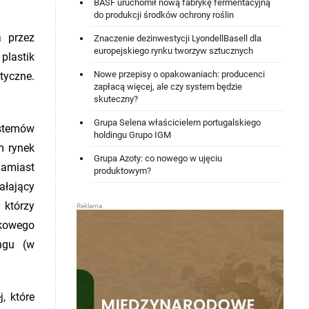
BASF uruchomił nową fabrykę fermentacyjną
do produkcji środków ochrony roślin
a przez
Znaczenie dezinwestycji LyondellBasell dla
europejskiego rynku tworzyw sztucznych
plastik
Nowe przepisy o opakowaniach: producenci
tyczne.
zapłacą więcej, ale czy system będzie
skuteczny?
Grupa Selena właścicielem portugalskiego
stemów
holdingu Grupo IGM
m rynek
Grupa Azoty: co nowego w ujęciu
amiast
produktowym?
ałający
 którzy
zkowego
ngu (w
, które