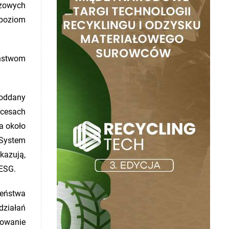
azowych
 poziom
aństwom
poddany
ocesach
a około
 System
kazują,
 ESG.
zeństwa
ziałań
dowanie