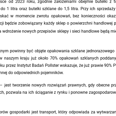
sce od 2023 roku, zgodnie założeniami obejmie butelki z 
o 1 litra oraz butelki szklane do 1,5 litra. Przy ich sprzedaży
zyskać w momencie zwrotu opakowań, bez konieczności oka
cji będzie zobowiązany każdy sklep o powierzchni handlowej 
na wdrożenie nowych przepisów sklepy i sieci handlowe będą mi
jnym powinny być objęte opakowania szklane jednorazowego 
w naszym kraju już około 70% opakowań szklanych poddany
oku przez Instytut Badań Pollster wskazuje, że już prawie 90% 
minnej do odpowiednich pojemników.
 – jest tworzenie nowych rozwiązań prawnych, gdy obecne prz
h, pozwala na ich ściąganie z rynku i ponowne zagospodaro
torów gospodarki jest transport, który odpowiada za wytwarza