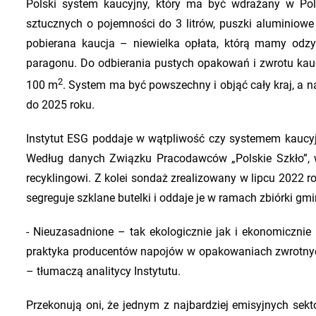
Polski system kaucyjny, który ma być wdrażany w Pol
sztucznych o pojemności do 3 litrów, puszki aluminiowe d
pobierana kaucja – niewielka opłata, którą mamy od
paragonu. Do odbierania pustych opakowań i zwrotu kau
2
100 m
. System ma być powszechny i objąć cały kraj, a 
do 2025 roku.
Instytut ESG poddaje w wątpliwość czy systemem kaucy
Według danych Związku Pracodawców „Polskie Szkło”, 
recyklingowi. Z kolei sondaż zrealizowany w lipcu 2022 r
segreguje szklane butelki i oddaje je w ramach zbiórki g
- Nieuzasadnione – tak ekologicznie jak i ekonomicznie
praktyka producentów napojów w opakowaniach zwrotnyc
– tłumaczą analitycy Instytutu.
Przekonują oni, że jednym z najbardziej emisyjnych sek