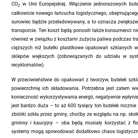
CO
w Unii Europejskiej. Włączenie jednorazowych bu
2
całkowicie nowego łańcucha logistycznego, obejmującego
surowiec będzie przeładowywany, a to oznacza zwiększeni
transporcie. Ten koszt będą ponosili także konsumenci ni
również w związku z kosztami zużycia paliwa podczas tr
cięższych niż butelki plastikowe opakowań szklanych
sklepów większych (zobowiązanych do udziału w sys
recyklomatów).
W przeciwieństwie do opakowań z tworzyw, butelek szkl
powierzchnię ich składowania. Potrzebna jest zatem 
konieczność wykorzystywania energii, negatywnie wpłynie
jest bardzo duża – to aż 600 tysięcy ton butelek rocznie
zbiórki szkła przez gminy, choćby ze względu na np. sło
gminny i kaucyjny – oba będą musiały korzystać z fl
systemy mogą spowodować dodatkowo chaos logistyczny