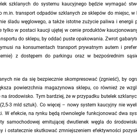
telek szklanych do systemu kaucyjnego będzie wymagać stw
 m.in. transport odpadów szklanych ze sklepów do miejsc, w 
e śladu węglowego, a także istotne zużycie paliwa i energii p
e tylko w postaci kaucji ujętej w cenie produktów kaucjonowany
ansportu do sklepu, by oddać puste opakowania. Zwrot gabaryt
 wymusi na konsumentach transport prywatnym autem i prefe
temie) z dostępem do parkingu oraz w bezpośrednim sąsi
anych nie da się bezpiecznie skompresować (zgnieść), by ogr
większa powierzchnia magazynowa sklepu, co również ze wzg
 na środowisko. Tym bardziej, że w przypadku butelek szklanyc
 (2,5-3 mld sztuk). Co więcej – nowy system kaucyjny nie wyel
iki. W efekcie, na rynku będą równolegle funkcjonować dwa sy
oty samochodowej emitującej dwutlenek węgla do środowis
 i ostatecznie skutkować zmniejszeniem efektywności pozys