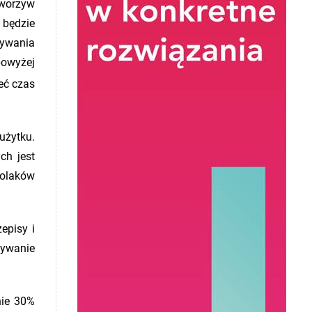
tworzyw
 będzie
zywania
powyżej
eć czas
użytku.
ch jest
Polaków
episy i
wywanie
nie 30%