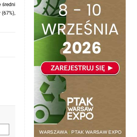
 średni
 (67%),