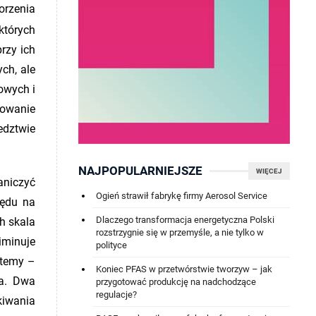
orzenia
których
rzy ich
ch, ale
owych i
rowanie
edztwie
NAJPOPULARNIEJSZE
WIĘCEJ
aniczyć
Ogień strawił fabrykę firmy Aerosol Service
lędu na
Dlaczego transformacja energetyczna Polski
h skala
rozstrzygnie się w przemyśle, a nie tylko w
iminuje
polityce
stemy –
Koniec PFAS w przetwórstwie tworzyw – jak
ka. Dwa
przygotować produkcję na nadchodzące
regulacje?
kiwania