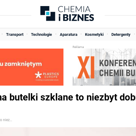
Transport
Technologie
Aparatura
Kosmetyki
Detergenty
na butelki szklane to niezbyt dob
Opinia Instytutu ESG: kaucja na butelki szklane to niezbyt dobry pomysł