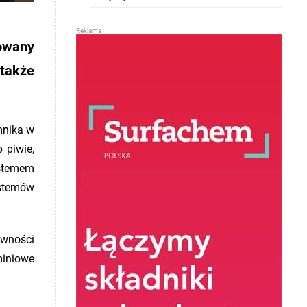
nowany
 także
mnika w
 piwie,
stemem
ystemów
ywności
miniowe