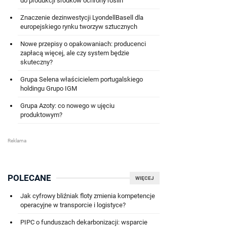
do produkcji środków ochrony roślin
Znaczenie dezinwestycji LyondellBasell dla
europejskiego rynku tworzyw sztucznych
Nowe przepisy o opakowaniach: producenci
zapłacą więcej, ale czy system będzie
skuteczny?
Grupa Selena właścicielem portugalskiego
holdingu Grupo IGM
Grupa Azoty: co nowego w ujęciu
produktowym?
POLECANE
WIĘCEJ
Jak cyfrowy bliźniak floty zmienia kompetencje
operacyjne w transporcie i logistyce?
PIPC o funduszach dekarbonizacji: wsparcie