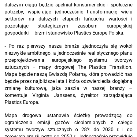
dalszym ciągu będzie spełniał konsumenckie i społeczne
potrzeby, wspierając jednocześnie transformację wielu
sektorów na dalszych etapach łańcucha wartości i
pozostając strategicznym zasobem europejskiej
gospodarki – brzmi stanowisko Plastics Europe Polska.
- Po raz pierwszy nasza branża zjednoczyła się wokół
niezwykle ambitnego, a jednocześnie realistycznego planu
przeprojektowania europejskiego systemu tworzyw
sztucznych – mapy drogowej The Plastics Transition.
Mapa będzie naszą Gwiazdą Polarną, która prowadzić nas
będzie przez najbliższe lata i która odzwierciedla dogłębną
zmianę kulturową, jaka zaszła w naszej branży –
komentuje Virginia Janssens, dyrektor zarządzająca
Plastics Europe.
Mapa drogowa ustanawia ścieżkę prowadzącą do
ograniczenia emisji gazów cieplarnianych z całego
systemu tworzyw sztucznych o 28% do 2030 r. i do
zerowych emisji netto do 2050 r. Jednocześnie przewiduje