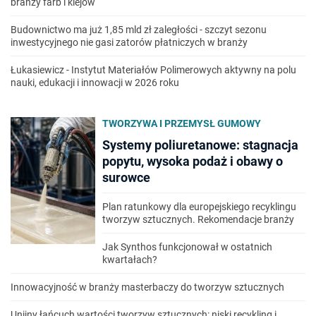
branży farb i klejów
Budownictwo ma już 1,85 mld zł zaległości - szczyt sezonu
inwestycyjnego nie gasi zatorów płatniczych w branży
Łukasiewicz - Instytut Materiałów Polimerowych aktywny na polu
nauki, edukacji i innowacji w 2026 roku
TWORZYWA I PRZEMYSŁ GUMOWY
Systemy poliuretanowe: stagnacja
popytu, wysoka podaż i obawy o
surowce
Plan ratunkowy dla europejskiego recyklingu
tworzyw sztucznych. Rekomendacje branży
Jak Synthos funkcjonował w ostatnich
kwartałach?
Innowacyjność w branży masterbaczy do tworzyw sztucznych
Unijny łańcuch wartości tworzyw sztucznych: niski recykling i