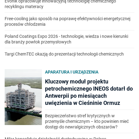
Evonik opracowuje innowacyjną technologię chemicznego
recyklingu materacy
Free-cooling jako sposób na poprawę efektywności energetycznej
procesów chłodzenia
Poland Coatings Expo 2026 - technologie, wiedza i nowe kierunki
dla branży powłok przemysłowych
Targi ChemTEC okazją do prezentacji technologii chemicznych
APARATURA I URZĄDZENIA
Kluczowy moduł projektu
petrochemicznego INEOS dotarł do
Antwerpii po miesiącach
uwięzienia w Cieśninie Ormuz
Bezpieczeństwo stref krytycznych w
przemyśle chemicznym – kto powinien mieć
dostęp do newralgicznych obszarów?
Milar konsoliduje działalność dystrybucyjną w Polsce