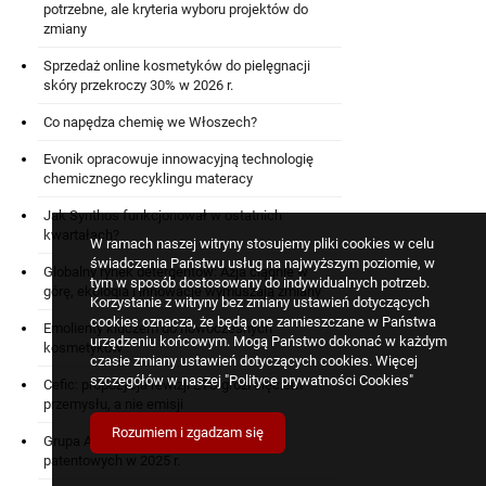
potrzebne, ale kryteria wyboru projektów do
zmiany
Sprzedaż online kosmetyków do pielęgnacji
skóry przekroczy 30% w 2026 r.
Co napędza chemię we Włoszech?
Evonik opracowuje innowacyjną technologię
chemicznego recyklingu materacy
Jak Synthos funkcjonował w ostatnich
kwartałach?
W ramach naszej witryny stosujemy pliki cookies w celu
świadczenia Państwu usług na najwyższym poziomie, w
Globalny rynek detergentów: Azja ciągnie w
tym w sposób dostosowany do indywidualnych potrzeb.
górę, ekologia i innowacje wymuszają zmiany
Korzystanie z witryny bez zmiany ustawień dotyczących
cookies oznacza, że będą one zamieszczane w Państwa
Emolienty kluczem do nowoczesnych
urządzeniu końcowym. Mogą Państwo dokonać w każdym
kosmetyków
czasie zmiany ustawień dotyczących cookies. Więcej
szczegółów w naszej
"Polityce prywatności Cookies"
Cefic: propozycja rewizji ETS grozi cięciem
przemysłu, a nie emisji
Rozumiem i zgadzam się
Grupa Azoty ZAK: sześć zgłoszeń
patentowych w 2025 r.