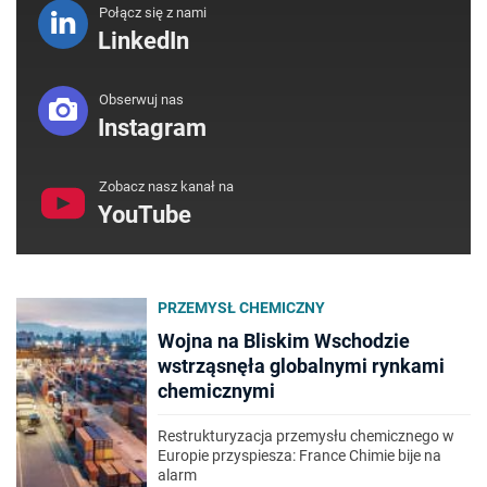
Połącz się z nami
LinkedIn
Obserwuj nas
Instagram
Zobacz nasz kanał na
YouTube
PRZEMYSŁ CHEMICZNY
Wojna na Bliskim Wschodzie
wstrząsnęła globalnymi rynkami
chemicznymi
Restrukturyzacja przemysłu chemicznego w
Europie przyspiesza: France Chimie bije na
alarm