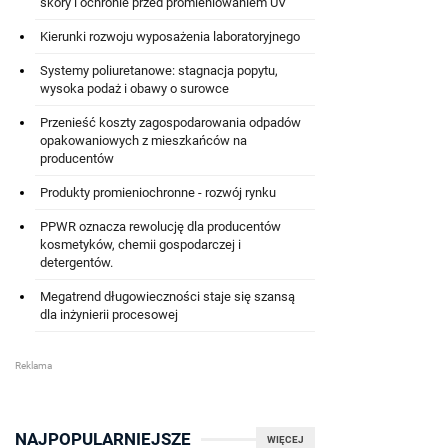
skóry i ochronie przed promieniowaniem UV
Kierunki rozwoju wyposażenia laboratoryjnego
Systemy poliuretanowe: stagnacja popytu,
wysoka podaż i obawy o surowce
Przenieść koszty zagospodarowania odpadów
opakowaniowych z mieszkańców na
producentów
Produkty promieniochronne - rozwój rynku
PPWR oznacza rewolucję dla producentów
kosmetyków, chemii gospodarczej i
detergentów.
Megatrend długowieczności staje się szansą
dla inżynierii procesowej
NAJPOPULARNIEJSZE
WIĘCEJ