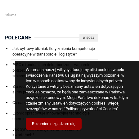
POLECANE
WIĘCEJ
Jak cyfrowy bliźniak floty zmienia kompetencje
operacyjne w transporcie i logistyce?
PIPC o funduszach dekarbonizacji: wsparcie
W ramach naszej witryny stosujemy pliki cookies w celu
potrzebne, ale kryteria wyboru projektów do
świadczenia Państwu usług na najwyższym poziomie, w
zmiany
tym w sposób dostosowany do indywidualnych potrzeb.
Sprzedaż online kosmetyków do pielęgnacji
Korzystanie z witryny bez zmiany ustawień dotyczących
skóry przekroczy 30% w 2026 r.
cookies oznacza, że będą one zamieszczane w Państwa
urządzeniu końcowym. Mogą Państwo dokonać w każdym
Co napędza chemię we Włoszech?
czasie zmiany ustawień dotyczących cookies. Więcej
szczegółów w naszej
"Polityce prywatności Cookies"
Evonik opracowuje innowacyjną technologię
chemicznego recyklingu materacy
Rozumiem i zgadzam się
Jak Synthos funkcjonował w ostatnich
kwartałach?