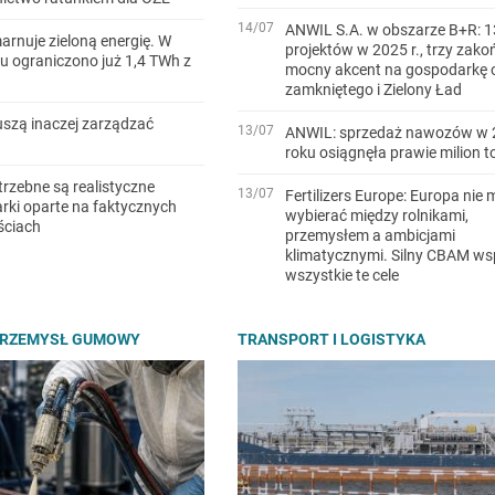
14/07
ANWIL S.A. w obszarze B+R: 1
arnuje zieloną energię. W
projektów w 2025 r., trzy zako
u ograniczono już 1,4 TWh z
mocny akcent na gospodarkę 
zamkniętego i Zielony Ład
szą inaczej zarządzać
13/07
ANWIL: sprzedaż nawozów w 
roku osiągnęła prawie milion t
trzebne są realistyczne
13/07
Fertilizers Europe: Europa nie 
ki oparte na faktycznych
wybierać między rolnikami,
ściach
przemysłem a ambicjami
klimatycznymi. Silny CBAM ws
wszystkie te cele
PRZEMYSŁ GUMOWY
TRANSPORT I LOGISTYKA