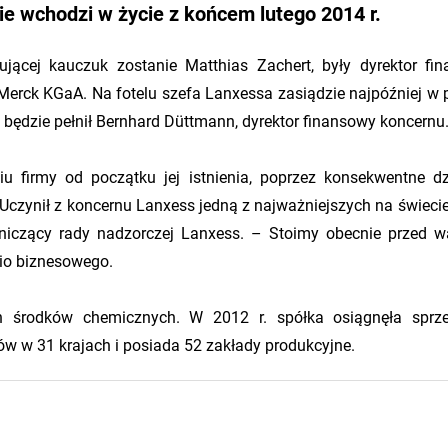
e wchodzi w życie z końcem lutego 2014 r.
jącej kauczuk zostanie Matthias Zachert, były dyrektor fi
 Merck KGaA. Na fotelu szefa Lanxessa zasiądzie najpóźniej w 
 będzie pełnił Bernhard Düttmann, dyrektor finansowy koncernu
u firmy od początku jej istnienia, poprzez konsekwentne dz
y. Uczynił z koncernu Lanxess jedną z najważniejszych na świeci
dniczący rady nadzorczej Lanxess. – Stoimy obecnie przed 
lio biznesowego.
ch środków chemicznych. W 2012 r. spółka osiągnęła spr
ków w 31 krajach i posiada 52 zakłady produkcyjne.