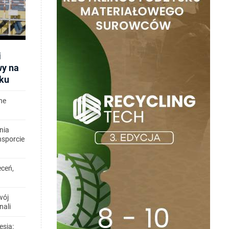
i
wy na
ku
ne
nia
nsporcie
eceń,
wój
nali
esją: