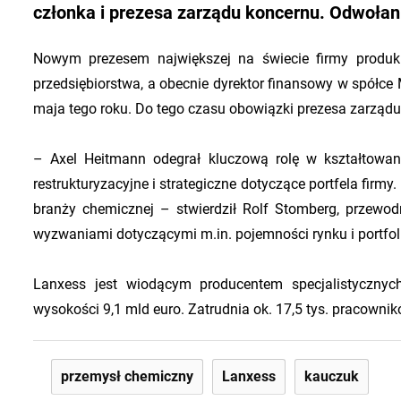
członka i prezesa zarządu koncernu. Odwołani
Nowym prezesem największej na świecie firmy produku
przedsiębiorstwa, a obecnie dyrektor finansowy w spółce
maja tego roku. Do tego czasu obowiązki prezesa zarządu
– Axel Heitmann odegrał kluczową rolę w kształtowani
restrukturyzacyjne i strategiczne dotyczące portfela firm
branży chemicznej – stwierdził Rolf Stomberg, przewo
wyzwaniami dotyczącymi m.in. pojemności rynku i portfo
Lanxess jest wiodącym producentem specjalistyczny
wysokości 9,1 mld euro. Zatrudnia ok. 17,5 tys. pracowni
przemysł chemiczny
Lanxess
kauczuk