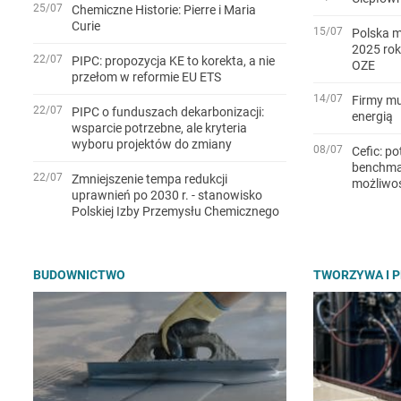
25/07
Chemiczne Historie: Pierre i Maria
Curie
15/07
Polska m
2025 rok
22/07
PIPC: propozycja KE to korekta, a nie
OZE
przełom w reformie EU ETS
14/07
Firmy mu
22/07
PIPC o funduszach dekarbonizacji:
energią
wsparcie potrzebne, ale kryteria
wyboru projektów do zmiany
08/07
Cefic: po
benchmar
22/07
Zmniejszenie tempa redukcji
możliwo
uprawnień po 2030 r. - stanowisko
Polskiej Izby Przemysłu Chemicznego
BUDOWNICTWO
TWORZYWA I 