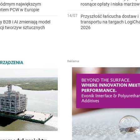
iódmym największym
rosnące opłaty i niska marżo
ntem PCW w Europie
14/07
Przyszłość łańcucha dostaw i
y B2B i AI zmieniają model
transportu na targach LogiCh
cji tworzyw sztucznych
2026
URZĄDZENIA