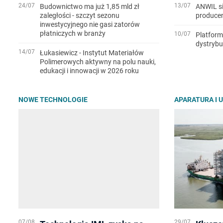
24/07
13/07
Budownictwo ma już 1,85 mld zł
ANWIL s
zaległości - szczyt sezonu
produce
inwestycyjnego nie gasi zatorów
płatniczych w branży
10/07
Platform
dystrybu
14/07
Łukasiewicz - Instytut Materiałów
Polimerowych aktywny na polu nauki,
edukacji i innowacji w 2026 roku
NOWE TECHNOLOGIE
APARATURA I 
07/08
29/07