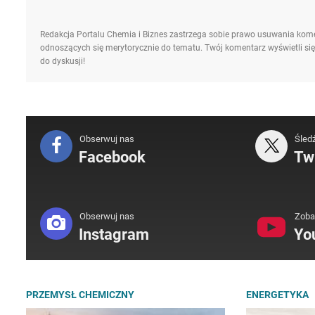
Redakcja Portalu Chemia i Biznes zastrzega sobie prawo usuwania kome
odnoszących się merytorycznie do tematu. Twój komentarz wyświetli się
do dyskusji!
Obserwuj nas
Śled
Facebook
Twi
Obserwuj nas
Zoba
Instagram
Yo
PRZEMYSŁ CHEMICZNY
ENERGETYKA