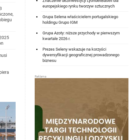
Znaczenie dezinwestycji LyondellBasell dla
europejskiego rynku tworzyw sztucznych
3
ńczone,
Grupa Selena właścicielem portugalskiego
obiegu
holdingu Grupo IGM
Grupa Azoty: niższe przychody w pierwszym
2025
kwartale 2026 r.
on
Prezes Seleny wskazuje na korzyści
dywersyfikacji geograficznej prowadzonego
musi
biznesu
piera