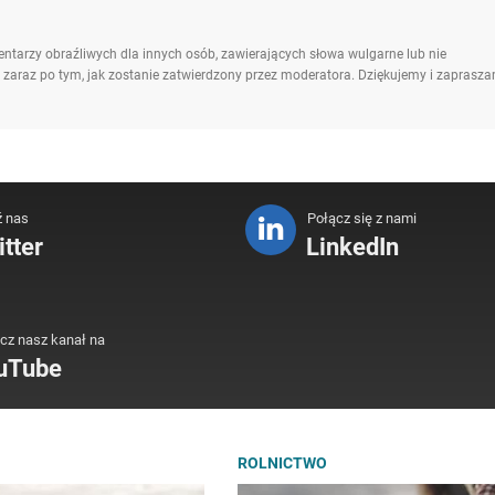
ntarzy obraźliwych dla innych osób, zawierających słowa wulgarne lub nie
 zaraz po tym, jak zostanie zatwierdzony przez moderatora. Dziękujemy i zaprasz
ź nas
Połącz się z nami
tter
LinkedIn
cz nasz kanał na
uTube
ROLNICTWO