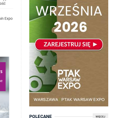
wość
ain Expo
POLECANE
WIĘCEJ