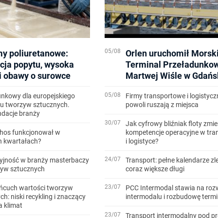
05/08
y poliuretanowe:
Orlen uruchomił Morsk
cja popytu, wysoka
Terminal Przeładunko
i obawy o surowce
Martwej Wiśle w Gdańs
05/08
unkowy dla europejskiego
Firmy transportowe i logistycz
gu tworzyw sztucznych.
powoli ruszają z miejsca
dacje branży
30/07
Jak cyfrowy bliźniak floty zmie
thos funkcjonował w
kompetencje operacyjne w tra
h kwartałach?
i logistyce?
24/07
yjność w branży masterbaczy
Transport: pełne kalendarze zl
zyw sztucznych
coraz większe długi
23/07
ańcuch wartości tworzyw
PCC Intermodal stawia na roz
h: niski recykling i znaczący
intermodalu i rozbudowę termi
 klimat
23/07
Transport intermodalny pod pr