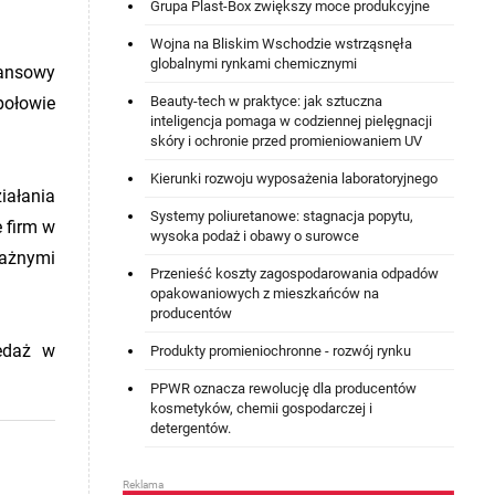
Grupa Plast-Box zwiększy moce produkcyjne
Wojna na Bliskim Wschodzie wstrząsnęła
globalnymi rynkami chemicznymi
nansowy
Beauty-tech w praktyce: jak sztuczna
połowie
inteligencja pomaga w codziennej pielęgnacji
.
skóry i ochronie przed promieniowaniem UV
Kierunki rozwoju wyposażenia laboratoryjnego
iałania
Systemy poliuretanowe: stagnacja popytu,
e firm w
wysoka podaż i obawy o surowce
ważnymi
Przenieść koszty zagospodarowania odpadów
opakowaniowych z mieszkańców na
producentów
zedaż w
Produkty promieniochronne - rozwój rynku
PPWR oznacza rewolucję dla producentów
kosmetyków, chemii gospodarczej i
detergentów.