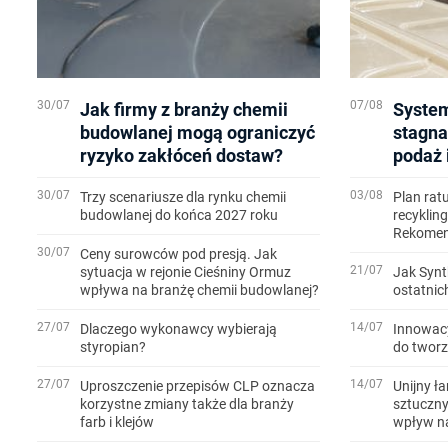
30/07
07/08
Jak firmy z branży chemii
System
budowlanej mogą ograniczyć
stagna
ryzyko zakłóceń dostaw?
podaż 
30/07
03/08
Trzy scenariusze dla rynku chemii
Plan rat
budowlanej do końca 2027 roku
recyklin
Rekomen
30/07
Ceny surowców pod presją. Jak
21/07
sytuacja w rejonie Cieśniny Ormuz
Jak Syn
wpływa na branżę chemii budowlanej?
ostatnic
27/07
14/07
Dlaczego wykonawcy wybierają
Innowac
styropian?
do twor
27/07
14/07
Uproszczenie przepisów CLP oznacza
Unijny ł
korzystne zmiany także dla branży
sztucznyc
farb i klejów
wpływ na