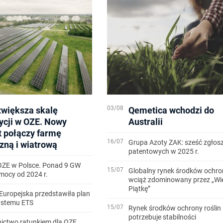
03/08
zwiększa skalę
Qemetica wchodzi do
ycji w OZE. Nowy
Australii
t połączy farmę
16/07
Grupa Azoty ZAK: sześć zgłos
zną i wiatrową
patentowych w 2025 r.
OZE w Polsce. Ponad 9 GW
15/07
Globalny rynek środków ochron
ocy od 2024 r.
wciąż zdominowany przez „Wi
Piątkę”
Europejska przedstawiła plan
systemu ETS
15/07
Rynek środków ochrony roślin
potrzebuje stabilności
ictwo ratunkiem dla OZE