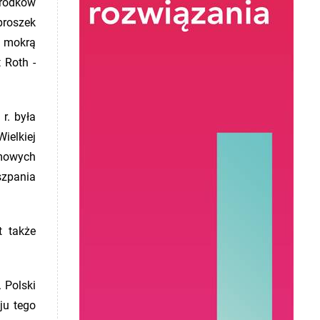
rodków
proszek
ć mokrą
 Roth -
r. była
ielkiej
omowych
szpania
t także
 Polski
ju tego