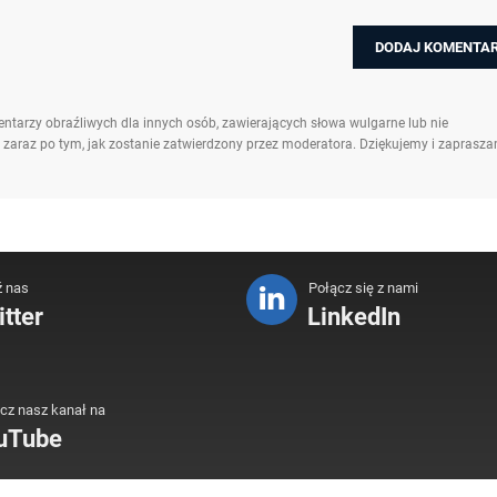
ntarzy obraźliwych dla innych osób, zawierających słowa wulgarne lub nie
 zaraz po tym, jak zostanie zatwierdzony przez moderatora. Dziękujemy i zaprasz
ź nas
Połącz się z nami
tter
LinkedIn
cz nasz kanał na
uTube