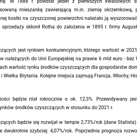
orię. W 1888 r. powstał jeden z pierwszych kwasowych ś
asowaną mieszankę zawierającą m.in. ziemię okrzemkową, 
nej kostki na czyszczonej powierzchni należało ją wyszorowa
s sprzedaży skłonił Rotha do założenia w 1895 r. firmy August
czących jest rynkiem konkurencyjnym, którego wartość w 2021 
 należących do Unii Europejskiej na prawie 6 mld euro - bez W
krajach wartość rynku środków czyszczących dla gospodarstw d
 i Wielka Brytania. Kolejne miejsca zajmują Francja, Włochy, Hi
tości będzie rósł rokrocznie o ok. 12,3%. Przewidywany jes
rynków środków czyszczących w stosunku do 2021 r.
zących będzie się rozwijał w tempie 2,73%/rok (dane Statista).
 dwukrotnie szybciej: 4,07%/rok. Poprzednia prognoza rozwo