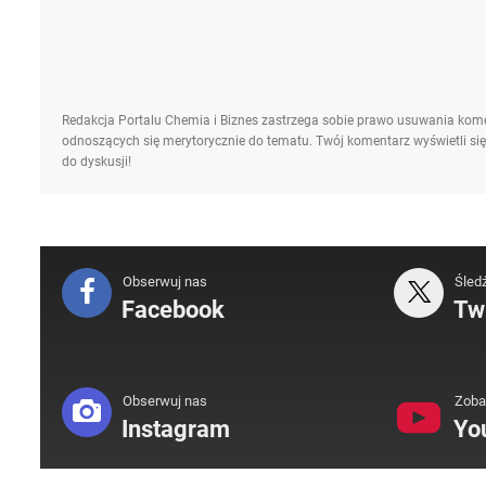
Redakcja Portalu Chemia i Biznes zastrzega sobie prawo usuwania kome
odnoszących się merytorycznie do tematu. Twój komentarz wyświetli się
do dyskusji!
Obserwuj nas
Śled
Facebook
Twi
Obserwuj nas
Zoba
Instagram
Yo