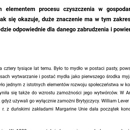
ym elementem procesu czyszczenia w gospodar
ak się okazuje, duże znaczenie ma w tym zakre
dzie odpowiednie dla danego zabrudzenia i powie
 cztery tysiące lat temu. Było to mydło w postaci pasty, pows
esach wytwarzanie i postać mydła jako pierwszego środka myj
yło jednym z istotnych elementów rozwoju społeczeństwa w ko
yniła się także do wzrostu zamożności jego wytwórców. W An
gdyż używali go wyłącznie zamożni Brytyjczycy. William Lever 
9 r. z duńskimi zakładami Margarine Unie dała początek kon