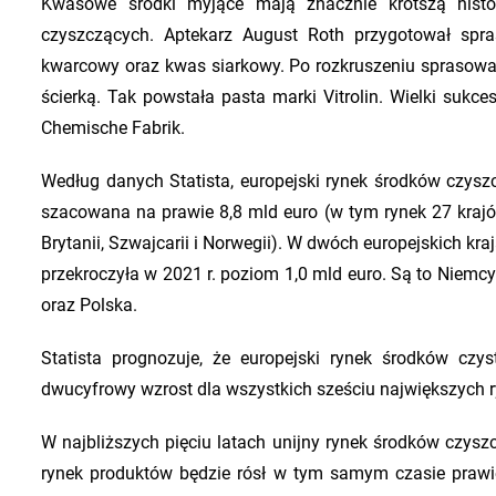
Kwasowe środki myjące mają znacznie krótszą hist
czyszczących. Aptekarz August Roth przygotował spr
kwarcowy oraz kwas siarkowy. Po rozkruszeniu sprasowa
ścierką. Tak powstała pasta marki Vitrolin. Wielki sukce
Chemische Fabrik.
Według danych Statista, europejski rynek środków czysz
szacowana na prawie 8,8 mld euro (w tym rynek 27 krajów
Brytanii, Szwajcarii i Norwegii). W dwóch europejskich 
przekroczyła w 2021 r. poziom 1,0 mld euro. Są to Niemcy
oraz Polska.
Statista prognozuje, że europejski rynek środków czys
dwucyfrowy wzrost dla wszystkich sześciu największych 
W najbliższych pięciu latach unijny rynek środków czyszc
rynek produktów będzie rósł w tym samym czasie prawie