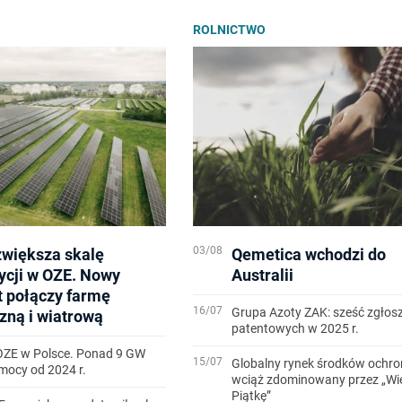
ROLNICTWO
03/08
zwiększa skalę
Qemetica wchodzi do
ycji w OZE. Nowy
Australii
t połączy farmę
16/07
Grupa Azoty ZAK: sześć zgłos
zną i wiatrową
patentowych w 2025 r.
OZE w Polsce. Ponad 9 GW
15/07
Globalny rynek środków ochron
ocy od 2024 r.
wciąż zdominowany przez „Wi
Piątkę”