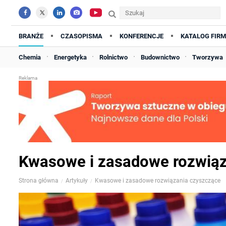
BRANŻE
CZASOPISMA
KONFERENCJE
KATALOG FIRM
Chemia
Energetyka
Rolnictwo
Budownictwo
Tworzywa
Kwasowe i zasadowe rozwiąz
Strona główna
Artykuły
Kwasowe i zasadowe rozwiązania czyszczące