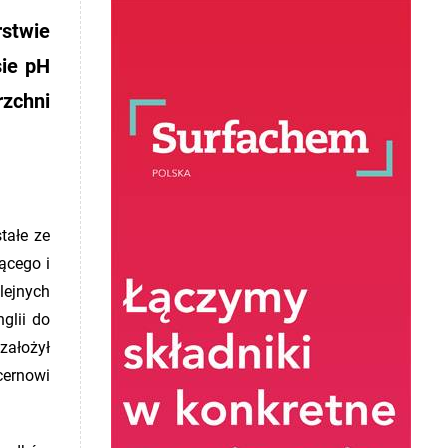
stwie
sie pH
rzchni
tałe ze
ącego i
lejnych
glii do
założył
cernowi