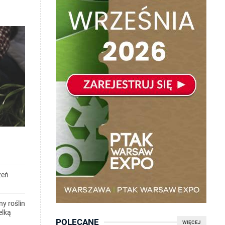
zeń
y roślin
elką
POLECANE
WIĘCEJ