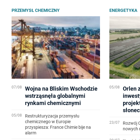
PRZEMYSŁ CHEMICZNY
ENERGETYKA
07/08
05/08
Wojna na Bliskim Wschodzie
Orlen 
wstrząsnęła globalnymi
inwest
rynkami chemicznymi
projek
słonec
05/08
Restrukturyzacja przemysłu
chemicznego w Europie
23/07
Rozwój 
przyspiesza: France Chimie bije na
nowych m
alarm