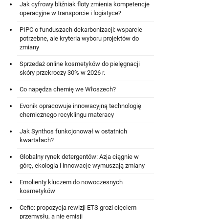
Jak cyfrowy bliźniak floty zmienia kompetencje
operacyjne w transporcie i logistyce?
PIPC o funduszach dekarbonizacji: wsparcie
potrzebne, ale kryteria wyboru projektów do
zmiany
Sprzedaż online kosmetyków do pielęgnacji
skóry przekroczy 30% w 2026 r.
Co napędza chemię we Włoszech?
Evonik opracowuje innowacyjną technologię
chemicznego recyklingu materacy
Jak Synthos funkcjonował w ostatnich
kwartałach?
Globalny rynek detergentów: Azja ciągnie w
górę, ekologia i innowacje wymuszają zmiany
Emolienty kluczem do nowoczesnych
kosmetyków
Cefic: propozycja rewizji ETS grozi cięciem
przemysłu, a nie emisji