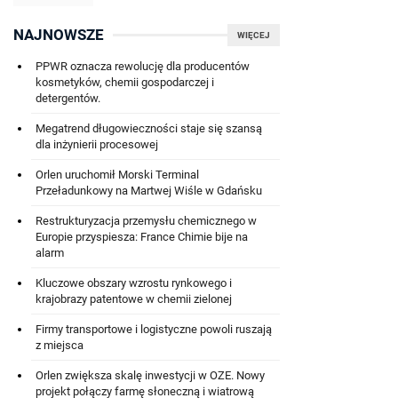
NAJNOWSZE
WIĘCEJ
PPWR oznacza rewolucję dla producentów
kosmetyków, chemii gospodarczej i
detergentów.
Megatrend długowieczności staje się szansą
dla inżynierii procesowej
Orlen uruchomił Morski Terminal
Przeładunkowy na Martwej Wiśle w Gdańsku
Restrukturyzacja przemysłu chemicznego w
Europie przyspiesza: France Chimie bije na
alarm
Kluczowe obszary wzrostu rynkowego i
krajobrazy patentowe w chemii zielonej
Firmy transportowe i logistyczne powoli ruszają
z miejsca
Orlen zwiększa skalę inwestycji w OZE. Nowy
projekt połączy farmę słoneczną i wiatrową