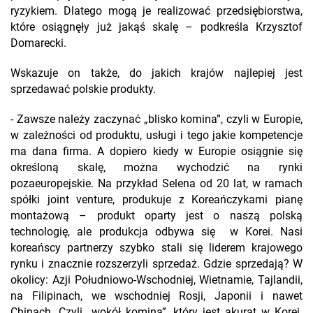
ryzykiem. Dlatego mogą je realizować przedsiębiorstwa,
które osiągnęły już jakąś skalę – podkreśla Krzysztof
Domarecki.
Wskazuje on także, do jakich krajów najlepiej jest
sprzedawać polskie produkty.
- Zawsze należy zaczynać „blisko komina”, czyli w Europie,
w zależności od produktu, usługi i tego jakie kompetencje
ma dana firma. A dopiero kiedy w Europie osiągnie się
określoną skalę, można wychodzić na rynki
pozaeuropejskie. Na przykład Selena od 20 lat, w ramach
spółki joint venture, produkuje z Koreańczykami pianę
montażową – produkt oparty jest o naszą polską
technologię, ale produkcja odbywa się w Korei. Nasi
koreańscy partnerzy szybko stali się liderem krajowego
rynku i znacznie rozszerzyli sprzedaż. Gdzie sprzedają? W
okolicy: Azji Południowo-Wschodniej, Wietnamie, Tajlandii,
na Filipinach, we wschodniej Rosji, Japonii i nawet
Chinach. Czyli „wokół komina”, który jest akurat w Korei.