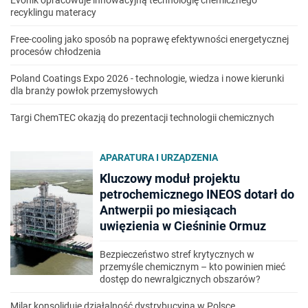
Evonik opracowuje innowacyjną technologię chemicznego
recyklingu materacy
Free-cooling jako sposób na poprawę efektywności energetycznej
procesów chłodzenia
Poland Coatings Expo 2026 - technologie, wiedza i nowe kierunki
dla branży powłok przemysłowych
Targi ChemTEC okazją do prezentacji technologii chemicznych
APARATURA I URZĄDZENIA
Kluczowy moduł projektu
petrochemicznego INEOS dotarł do
Antwerpii po miesiącach
uwięzienia w Cieśninie Ormuz
Bezpieczeństwo stref krytycznych w
przemyśle chemicznym – kto powinien mieć
dostęp do newralgicznych obszarów?
Milar konsoliduje działalność dystrybucyjną w Polsce