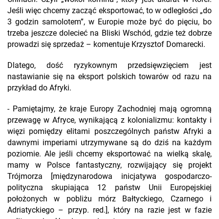
Jeśli więc chcemy zacząć eksportować, to w odległości „do
3 godzin samolotem”, w Europie może być do pięciu, bo
trzeba jeszcze dolecieć na Bliski Wschód, gdzie też dobrze
prowadzi się sprzedaż – komentuje Krzysztof Domarecki.
Dlatego, dość ryzykownym przedsięwzięciem jest
nastawianie się na eksport polskich towarów od razu na
przykład do Afryki.
- Pamiętajmy, że kraje Europy Zachodniej mają ogromną
przewagę w Afryce, wynikającą z kolonializmu: kontakty i
więzi pomiędzy elitami poszczególnych państw Afryki a
dawnymi imperiami utrzymywane są do dziś na każdym
poziomie. Ale jeśli chcemy eksportować na wielką skalę,
mamy w Polsce fantastyczny, rozwijający się projekt
Trójmorza [międzynarodowa inicjatywa gospodarczo-
polityczna skupiająca 12 państw Unii Europejskiej
położonych w pobliżu mórz Bałtyckiego, Czarnego i
Adriatyckiego – przyp. red.], który na razie jest w fazie