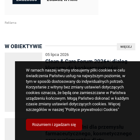
W OBIEKTYWIE
WIĘCEJ
05 lipca 2026
Clean & Care Forum 2026+: dialog
kluczem do konkurencyjności
W ramach naszej witryny stosujemy pliki cookies w celu
świadczenia Państwu usług na najwyższym poziomie, w
tym w sposób dostosowany do indywidualnych potrzeb.
Korzystanie z witryny bez zmiany ustawień dotyczących
cookies oznacza, że będą one zamieszczane w Państwa
urządzeniu końcowym. Mogą Państwo dokonać w każdym
czasie zmiany ustawień dotyczących cookies. Więcej
szczegółów w naszej
"Polityce prywatności Cookies"
24 czerwca 2026
Rozumiem i zgadzam się
PCI Days: trzy dni dla przemysłu
farmaceutycznego, kosmetycznego