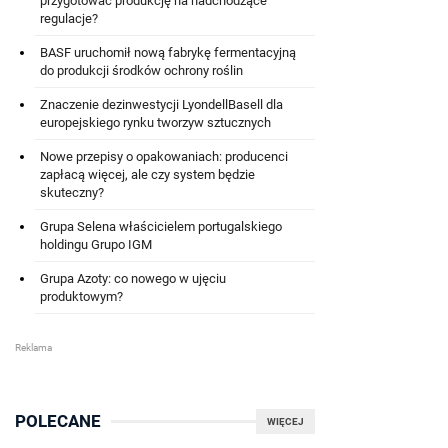
przygotować produkcję na nadchodzące
regulacje?
BASF uruchomił nową fabrykę fermentacyjną
do produkcji środków ochrony roślin
Znaczenie dezinwestycji LyondellBasell dla
europejskiego rynku tworzyw sztucznych
Nowe przepisy o opakowaniach: producenci
zapłacą więcej, ale czy system będzie
skuteczny?
Grupa Selena właścicielem portugalskiego
holdingu Grupo IGM
Grupa Azoty: co nowego w ujęciu
produktowym?
POLECANE
WIĘCEJ