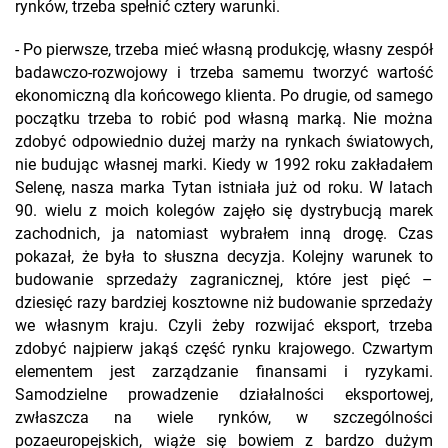
rynków, trzeba spełnić cztery warunki.
- Po pierwsze, trzeba mieć własną produkcję, własny zespół
badawczo-rozwojowy i trzeba samemu tworzyć wartość
ekonomiczną dla końcowego klienta. Po drugie, od samego
początku trzeba to robić pod własną marką. Nie można
zdobyć odpowiednio dużej marży na rynkach światowych,
nie budując własnej marki. Kiedy w 1992 roku zakładałem
Selenę, nasza marka Tytan istniała już od roku. W latach
90. wielu z moich kolegów zajęło się dystrybucją marek
zachodnich, ja natomiast wybrałem inną drogę. Czas
pokazał, że była to słuszna decyzja. Kolejny warunek to
budowanie sprzedaży zagranicznej, które jest pięć –
dziesięć razy bardziej kosztowne niż budowanie sprzedaży
we własnym kraju. Czyli żeby rozwijać eksport, trzeba
zdobyć najpierw jakąś część rynku krajowego. Czwartym
elementem jest zarządzanie finansami i ryzykami.
Samodzielne prowadzenie działalności eksportowej,
zwłaszcza na wiele rynków, w szczególności
pozaeuropejskich, wiąże się bowiem z bardzo dużym