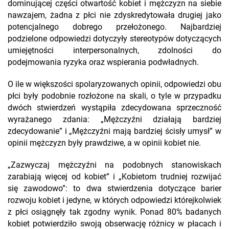
dominującej części otwartość kobiet i mężczyzn na siebie
nawzajem, żadna z płci nie zdyskredytowała drugiej jako
potencjalnego dobrego przełożonego. Najbardziej
podzielone odpowiedzi dotyczyły stereotypów dotyczących
umiejętności interpersonalnych, zdolności do
podejmowania ryzyka oraz wspierania podwładnych.
O ile w większości spolaryzowanych opinii, odpowiedzi obu
płci były podobnie rozłożone na skali, o tyle w przypadku
dwóch stwierdzeń wystąpiła zdecydowana sprzeczność
wyrażanego zdania: „Mężczyźni działają bardziej
zdecydowanie” i „Mężczyźni mają bardziej ścisły umysł” w
opinii mężczyzn były prawdziwe, a w opinii kobiet nie.
„Zazwyczaj mężczyźni na podobnych stanowiskach
zarabiają więcej od kobiet” i „Kobietom trudniej rozwijać
się zawodowo”: to dwa stwierdzenia dotyczące barier
rozwoju kobiet i jedyne, w których odpowiedzi którejkolwiek
z płci osiągnęły tak zgodny wynik. Ponad 80% badanych
kobiet potwierdziło swoją obserwację różnicy w płacach i