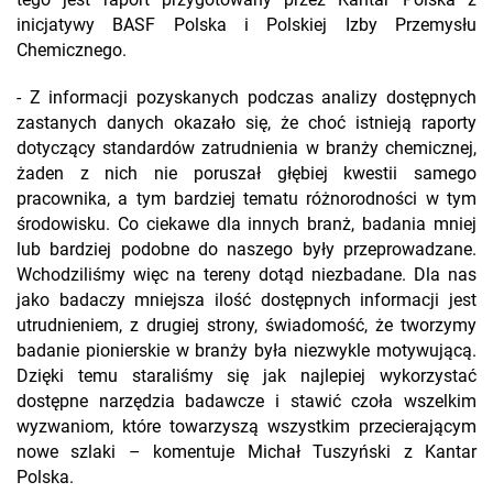
tego jest raport przygotowany przez Kantar Polska z
inicjatywy BASF Polska i Polskiej Izby Przemysłu
Chemicznego.
- Z informacji pozyskanych podczas analizy dostępnych
zastanych danych okazało się, że choć istnieją raporty
dotyczący standardów zatrudnienia w branży chemicznej,
żaden z nich nie poruszał głębiej kwestii samego
pracownika, a tym bardziej tematu różnorodności w tym
środowisku. Co ciekawe dla innych branż, badania mniej
lub bardziej podobne do naszego były przeprowadzane.
Wchodziliśmy więc na tereny dotąd niezbadane. Dla nas
jako badaczy mniejsza ilość dostępnych informacji jest
utrudnieniem, z drugiej strony, świadomość, że tworzymy
badanie pionierskie w branży była niezwykle motywującą.
Dzięki temu staraliśmy się jak najlepiej wykorzystać
dostępne narzędzia badawcze i stawić czoła wszelkim
wyzwaniom, które towarzyszą wszystkim przecierającym
nowe szlaki – komentuje Michał Tuszyński z Kantar
Polska.