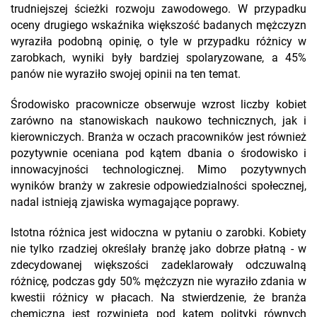
trudniejszej ścieżki rozwoju zawodowego. W przypadku
oceny drugiego wskaźnika większość badanych mężczyzn
wyraziła podobną opinię, o tyle w przypadku różnicy w
zarobkach, wyniki były bardziej spolaryzowane, a 45%
panów nie wyraziło swojej opinii na ten temat.
Środowisko pracownicze obserwuje wzrost liczby kobiet
zarówno na stanowiskach naukowo technicznych, jak i
kierowniczych. Branża w oczach pracowników jest również
pozytywnie oceniana pod kątem dbania o środowisko i
innowacyjności technologicznej. Mimo pozytywnych
wyników branży w zakresie odpowiedzialności społecznej,
nadal istnieją zjawiska wymagające poprawy.
Istotna różnica jest widoczna w pytaniu o zarobki. Kobiety
nie tylko rzadziej określały branżę jako dobrze płatną - w
zdecydowanej większości zadeklarowały odczuwalną
różnicę, podczas gdy 50% mężczyzn nie wyraziło zdania w
kwestii różnicy w płacach. Na stwierdzenie, że branża
chemiczna jest rozwinięta pod kątem polityki równych