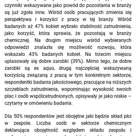
czynniki wskazywane jako powód do pozostania w branży
są już zgoła inne. Wśród osób pracujących zmienia się
perspektywa i korzyści z pracy w tej branży. Wśród
badanych aż 47% kobiet wybrało stabilność zatrudnienia,
jako korzyść, która sprawia, że pozostają w branży
chemicznej. Na drugim miejscu wśród wybieranych
odpowiedzi znalazła się możliwość rozwoju, która
wskazało 43% badanych kobiet. Na trzecim miejscu
uplasowały się dobre zarobki (39%). Mimo tego, że dobre
zarobki są ex aquo, drugą najczęściej wskazywaną
korzyścią związaną z pracą w tym konkretnym sektorze,
respondentki badania jakościowego, pracujące na niższych
szczeblach zatrudnienia, wspominając wysokość swoich
płac i osób współzatrudnionych, opisywały je jako niskie –
czytamy w omówieniu badania.
Dla 50% respondentów jest obojętne jaki będzie skład płci
w zespole. Liczba osób w sektorze chemicznym
deklarująca obojętność względem składu zespołu i