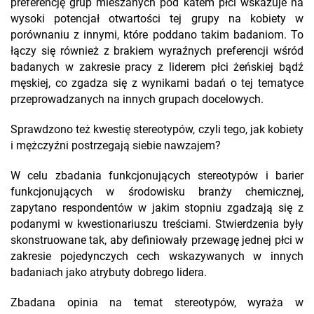
preferencję grup mieszanych pod katem płci wskazuje na
wysoki potencjał otwartości tej grupy na kobiety w
porównaniu z innymi, które poddano takim badaniom. To
łączy się również z brakiem wyraźnych preferencji wśród
badanych w zakresie pracy z liderem płci żeńskiej bądź
męskiej, co zgadza się z wynikami badań o tej tematyce
przeprowadzanych na innych grupach docelowych.
Sprawdzono też kwestię stereotypów, czyli tego, jak kobiety
i mężczyźni postrzegają siebie nawzajem?
W celu zbadania funkcjonujących stereotypów i barier
funkcjonujących w środowisku branży chemicznej,
zapytano respondentów w jakim stopniu zgadzają się z
podanymi w kwestionariuszu treściami. Stwierdzenia były
skonstruowane tak, aby definiowały przewagę jednej płci w
zakresie pojedynczych cech wskazywanych w innych
badaniach jako atrybuty dobrego lidera.
Zbadana opinia na temat stereotypów, wyraża w