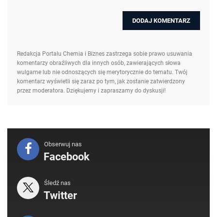
Redakcja Portalu Chemia i Biznes zastrzega sobie prawo usuwania
komentarzy obraźliwych dla innych osób, zawierających słowa
wulgarne lub nie odnoszących się merytorycznie do tematu. Twój
komentarz wyświetli się zaraz po tym, jak zostanie zatwierdzony
przez moderatora. Dziękujemy i zapraszamy do dyskusji!
Obserwuj nas
Facebook
Śledź nas
Twitter