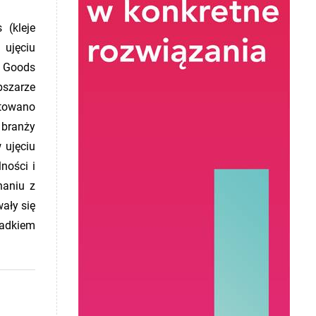
 (kleje
 ujęciu
r Goods
bszarze
otowano
 branży
 ujęciu
ności i
naniu z
ały się
padkiem