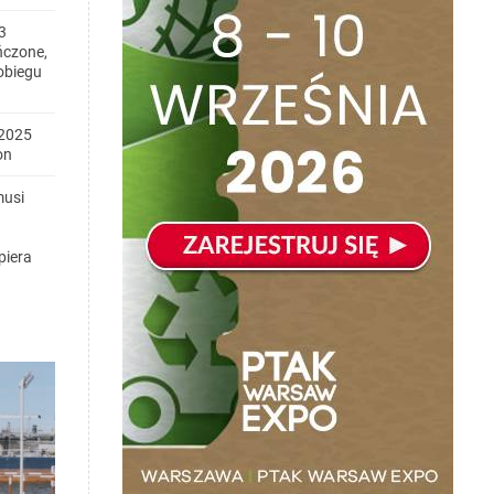
3
ńczone,
obiegu
2025
on
musi
piera