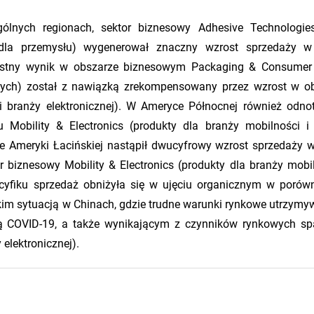
lnych regionach, sektor biznesowy Adhesive Technologies
 dla przemysłu) wygenerował znaczny wzrost sprzedaży w
zystny wynik w obszarze biznesowym Packaging & Consume
ych) został z nawiązką zrekompensowany przez wzrost w o
i i branży elektronicznej). W Ameryce Północnej również odn
 Mobility & Electronics (produkty dla branży mobilności i
nie Ameryki Łacińskiej nastąpił dwucyfrowy wzrost sprzedaży w
iznesowy Mobility & Electronics (produkty dla branży mobil
Pacyfiku sprzedaż obniżyła się w ujęciu organicznym w porów
m sytuacją w Chinach, gdzie trudne warunki rynkowe utrzymyw
ą COVID-19, a także wynikającym z czynników rynkowych s
 elektronicznej).