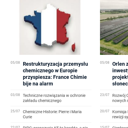
05/08
05/08
Restrukturyzacja przemysłu
Orlen 
chemicznego w Europie
inwest
przyspiesza: France Chimie
projek
bije na alarm
słonec
03/08
23/07
Techniczne rozwiązania w ochronie
Rozwój 
zakładu chemicznego
nowych m
25/07
20/07
Chemiczne Historie: Pierre i Maria
Komisja 
Curie
rewizji 
22/07
15/07
PIPC: propozycja KE to korekta, a nie
Ciepłown