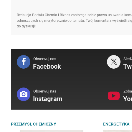
Redakcja Portalu Chemia i Biznes zastrzega sobie prawo usuwania kome
odnoszących się merytorycznie do tematu. Twój komentarz wyświetli się
do dyskusji!
Obserwuj nas
Śled
Facebook
Twi
Obserwuj nas
Zoba
Instagram
Yo
PRZEMYSŁ CHEMICZNY
ENERGETYKA