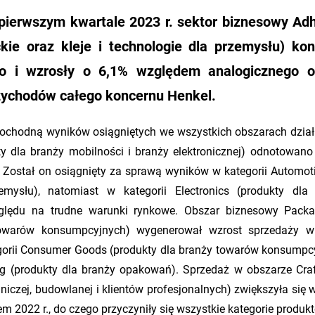
pierwszym kwartale 2023 r. sektor biznesowy Ad
ie oraz kleje i technologie dla przemysłu) ko
ro i wzrosły o 6,1% względem analogicznego o
przychodów całego koncernu Henkel.
 pochodną wyników osiągniętych we wszystkich obszarach dział
ty dla branży mobilności i branży elektronicznej) odnotowano
 Został on osiągnięty za sprawą wyników w kategorii Automot
zemysłu), natomiast w kategorii Electronics (produkty dla
ględu na trudne warunki rynkowe. Obszar biznesowy Pack
owarów konsumpcyjnych) wygenerował wzrost sprzedaży w 
egorii Consumer Goods (produkty dla branży towarów konsumpc
g (produkty dla branży opakowań). Sprzedaż w obszarze Cra
niczej, budowlanej i klientów profesjonalnych) zwiększyła się w
2022 r., do czego przyczyniły się wszystkie kategorie produk