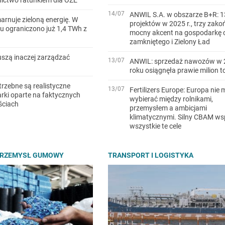
14/07
ANWIL S.A. w obszarze B+R: 1
arnuje zieloną energię. W
projektów w 2025 r., trzy zako
u ograniczono już 1,4 TWh z
mocny akcent na gospodarkę 
zamkniętego i Zielony Ład
szą inaczej zarządzać
13/07
ANWIL: sprzedaż nawozów w 
roku osiągnęła prawie milion t
trzebne są realistyczne
13/07
Fertilizers Europe: Europa nie 
ki oparte na faktycznych
wybierać między rolnikami,
ściach
przemysłem a ambicjami
klimatycznymi. Silny CBAM ws
wszystkie te cele
PRZEMYSŁ GUMOWY
TRANSPORT I LOGISTYKA