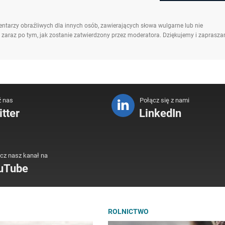
ntarzy obraźliwych dla innych osób, zawierających słowa wulgarne lub nie
 zaraz po tym, jak zostanie zatwierdzony przez moderatora. Dziękujemy i zaprasz
ź nas
Połącz się z nami
tter
LinkedIn
cz nasz kanał na
uTube
ROLNICTWO