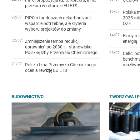
przełom w reformie EU ETS
15/07
Polska m
22/07
PIPC o funduszach dekarbonizacji:
2025 rok
wsparcie potrzebne, ale kryteria
OZE
wyboru projektów do zmiany
14/07
Firmy mu
22/07
Zmniejszenie tempa redukcji
energią
uprawnień po 2030 r. - stanowisko
Polskiej Izby Przemysłu Chemicznego
08/07
Cefic: po
benchmar
21/07
Polska Izba Przemysłu Chemicznego
możliwo
ocenia rewizję EU ETS
BUDOWNICTWO
TWORZYWA I 