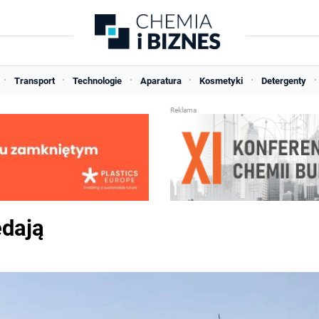
Transport
Technologie
Aparatura
Kosmetyki
Detergenty
edają