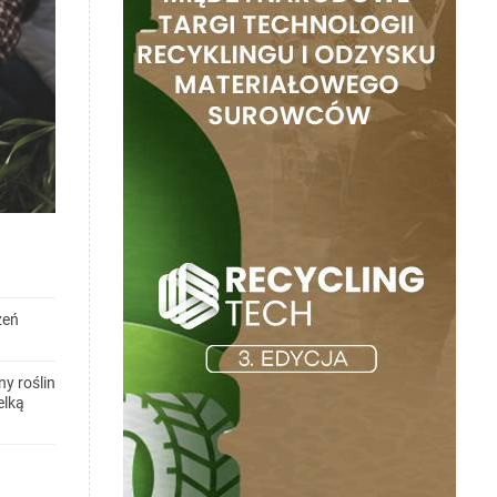
zeń
y roślin
elką