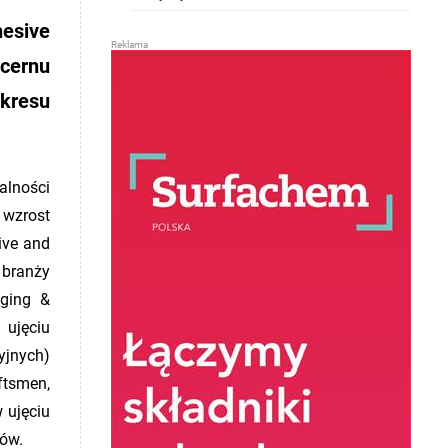
hesive
ncernu
kresu
alności
 wzrost
ive and
 branży
aging &
ujęciu
yjnych)
ftsmen,
 ujęciu
tów.