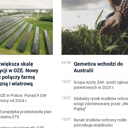
03/08
zwiększa skalę
Qemetica wchodzi do
ycji w OZE. Nowy
Australii
t połączy farmę
16/07
Grupa Azoty ZAK: sześć zgłos
zną i wiatrową
patentowych w 2025 r.
OZE w Polsce. Ponad 9 GW
15/07
Globalny rynek środków ochron
ocy od 2024 r.
wciąż zdominowany przez „Wi
Piątkę”
Europejska przedstawiła plan
systemu ETS
15/07
Rynek środków ochrony roślin
potrzebuje stabilności
ictwo ratunkiem dla OZE