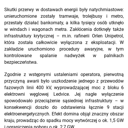
Skutki przerwy w dostawach energii były natychmiastowe:
unieruchomione zostały tramwaje, trolejbusy i metro,
przestały działać bankomaty, a kilka tysięcy osób utknęło
w windach i wagonach metra. Zakłócenia dotknęły także
infrastruktury krytycznej – m.in. rafinerii Orlen Unipetrol,
która została całkowicie wyłączona z eksploatacji. W
zakładzie uruchomiono procedury awaryjne, w tym
kontrolowane spalanie nadwyżek w palnikach
bezpieczeństwa.
Zgodnie z wstępnymi ustaleniami operatora, pierwotną
przyczyną awarii było uszkodzenie jednego z przewodów
fazowych linii 400 kV, wyprowadzającej moc z bloku 6
elektrowni węglowej Ledvice. Jej nagłe wyłączenie
spowodowało przeciążenie sąsiedniej infrastruktury – w
konsekwencji doszło do odstawienia łącznie 9 stacji
elektroenergetycznych. Efekt domina objął znaczny obszar
kraju, prowadząc do spadku mocy wytwórczej o ok. 1,5 GW
i ograniczenia poboru o ok. 2,7 GW.