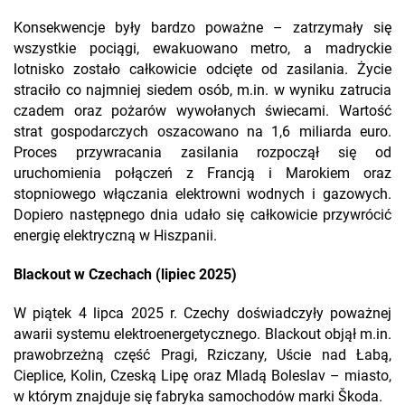
Konsekwencje były bardzo poważne – zatrzymały się
wszystkie pociągi, ewakuowano metro, a madryckie
lotnisko zostało całkowicie odcięte od zasilania. Życie
straciło co najmniej siedem osób, m.in. w wyniku zatrucia
czadem oraz pożarów wywołanych świecami. Wartość
strat gospodarczych oszacowano na 1,6 miliarda euro.
Proces przywracania zasilania rozpoczął się od
uruchomienia połączeń z Francją i Marokiem oraz
stopniowego włączania elektrowni wodnych i gazowych.
Dopiero następnego dnia udało się całkowicie przywrócić
energię elektryczną w Hiszpanii.
Blackout w Czechach (lipiec 2025)
W piątek 4 lipca 2025 r. Czechy doświadczyły poważnej
awarii systemu elektroenergetycznego. Blackout objął m.in.
prawobrzeżną część Pragi, Rziczany, Uście nad Łabą,
Cieplice, Kolin, Czeską Lipę oraz Mladą Boleslav – miasto,
w którym znajduje się fabryka samochodów marki Škoda.