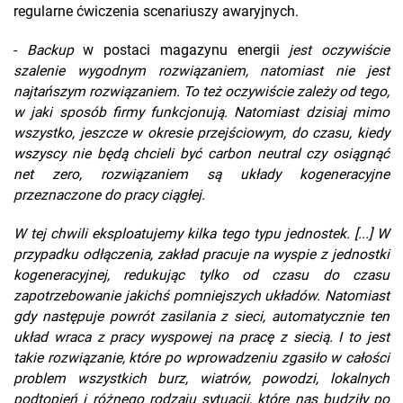
regularne ćwiczenia scenariuszy awaryjnych.
-
Backup
w postaci magazynu energii
jest oczywiście
szalenie wygodnym rozwiązaniem, natomiast nie jest
najtańszym rozwiązaniem. To też oczywiście zależy od tego,
w jaki sposób firmy funkcjonują. Natomiast dzisiaj mimo
wszystko, jeszcze w okresie przejściowym, do czasu, kiedy
wszyscy nie będą chcieli być carbon neutral czy osiągnąć
net zero, rozwiązaniem są układy kogeneracyjne
przeznaczone do pracy ciągłej.
W tej chwili eksploatujemy kilka tego typu jednostek. [...] W
przypadku odłączenia, zakład pracuje na wyspie z jednostki
kogeneracyjnej, redukując tylko od czasu do czasu
zapotrzebowanie jakichś pomniejszych układów. Natomiast
gdy następuje powrót zasilania z sieci, automatycznie ten
układ wraca z pracy wyspowej na pracę z siecią. I to jest
takie rozwiązanie, które po wprowadzeniu zgasiło w całości
problem wszystkich burz, wiatrów, powodzi, lokalnych
podtopień i różnego rodzaju sytuacji, które nas budziły po