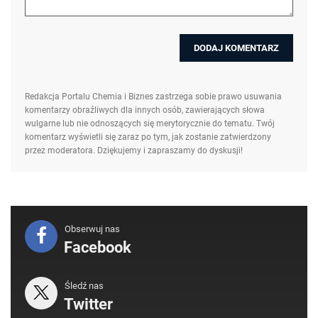
Redakcja Portalu Chemia i Biznes zastrzega sobie prawo usuwania
komentarzy obraźliwych dla innych osób, zawierających słowa
wulgarne lub nie odnoszących się merytorycznie do tematu. Twój
komentarz wyświetli się zaraz po tym, jak zostanie zatwierdzony
przez moderatora. Dziękujemy i zapraszamy do dyskusji!
Obserwuj nas
Facebook
Śledź nas
Twitter