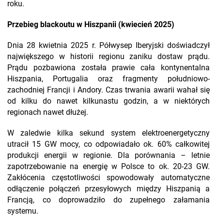
roku.
Przebieg blackoutu w Hiszpanii (kwiecień 2025)
Dnia 28 kwietnia 2025 r. Półwysep Iberyjski doświadczył
największego w historii regionu zaniku dostaw prądu.
Prądu pozbawiona została prawie cała kontynentalna
Hiszpania, Portugalia oraz fragmenty południowo-
zachodniej Francji i Andory. Czas trwania awarii wahał się
od kilku do nawet kilkunastu godzin, a w niektórych
regionach nawet dłużej.
W zaledwie kilka sekund system elektroenergetyczny
utracił 15 GW mocy, co odpowiadało ok. 60% całkowitej
produkcji energii w regionie. Dla porównania – letnie
zapotrzebowanie na energię w Polsce to ok. 20-23 GW.
Zakłócenia częstotliwości spowodowały automatyczne
odłączenie połączeń przesyłowych między Hiszpanią a
Francją, co doprowadziło do zupełnego załamania
systemu.