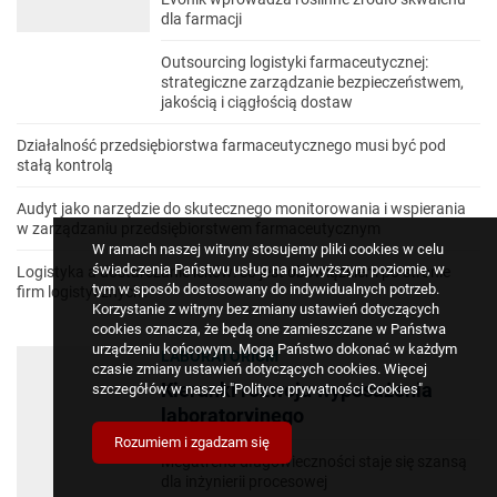
dla farmacji
Outsourcing logistyki farmaceutycznej:
strategiczne zarządzanie bezpieczeństwem,
jakością i ciągłością dostaw
Działalność przedsiębiorstwa farmaceutycznego musi być pod
stałą kontrolą
Audyt jako narzędzie do skutecznego monitorowania i wspierania
w zarządzaniu przedsiębiorstwem farmaceutycznym
W ramach naszej witryny stosujemy pliki cookies w celu
świadczenia Państwu usług na najwyższym poziomie, w
Logistyka a dostarczanie leków: co jest obowiązkiem po stronie
tym w sposób dostosowany do indywidualnych potrzeb.
firm logistycznych?
Korzystanie z witryny bez zmiany ustawień dotyczących
cookies oznacza, że będą one zamieszczane w Państwa
urządzeniu końcowym. Mogą Państwo dokonać w każdym
LABORATORIUM
czasie zmiany ustawień dotyczących cookies. Więcej
Kierunki rozwoju wyposażenia
szczegółów w naszej
"Polityce prywatności Cookies"
laboratoryjnego
Rozumiem i zgadzam się
Megatrend długowieczności staje się szansą
dla inżynierii procesowej