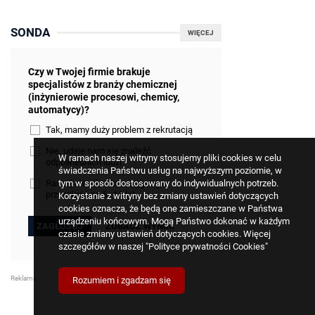
SONDA
WIĘCEJ
Czy w Twojej firmie brakuje
specjalistów z branży chemicznej
(inżynierowie procesowi, chemicy,
automatycy)?
Tak, mamy duży problem z rekrutacją
Nie, udaje nam się znaleźć
W ramach naszej witryny stosujemy pliki cookies w celu
odpowiednich ludzi
świadczenia Państwu usług na najwyższym poziomie, w
tym w sposób dostosowany do indywidualnych potrzeb.
Raczej nie, ale obawiamy się o
przyszłość za 5–10 lat
Korzystanie z witryny bez zmiany ustawień dotyczących
cookies oznacza, że będą one zamieszczane w Państwa
urządzeniu końcowym. Mogą Państwo dokonać w każdym
ZOBACZ WYNIKI
czasie zmiany ustawień dotyczących cookies. Więcej
szczegółów w naszej
"Polityce prywatności Cookies"
Rozumiem i zgadzam się