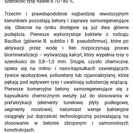
szerokość rysy nawet o 70–80 %.
Trzecim i prawdopodobnie najbardziej rewolucyjnym
kierunkiem pozostają betony i zaprawy samoregenerujące
się. Obecnie na rynku dostępne są już dwa główne
podejścia. Pierwsze wykorzystuje bakterie z rodzaju
Bacillus (głównie B. subtilis i B. pseudofirmus), które po
aktywacji przez wodę i tlen rozpoczynają proces
biomineralizacji – wytwarzają kalcyt, który wypełnia rysy o
szerokości do 0,8–1,0 mm. Drugie, czysto chemiczne,
opiera się na mikro- i nano-kapsułkach zawierających
żywice epoksydowe, poliuretany lub cyjanoakrylany, które
pękają pod wpływem rysy i uwalniają substancję wiążącą.
Pierwsze komercyjne betony samoregenerujące się z
kapsułkami chemicznymi weszły już do stosowania w
prefabrykacji (elementy tunelowe, płyty podłogowe,
segmenty mostowe), natomiast wersje bakteryjne
osiągnęły już dojrzałość technologiczną pozwalającą na
stosowanie w betonie zbrojonym i samonośnych
konstrukcjach.