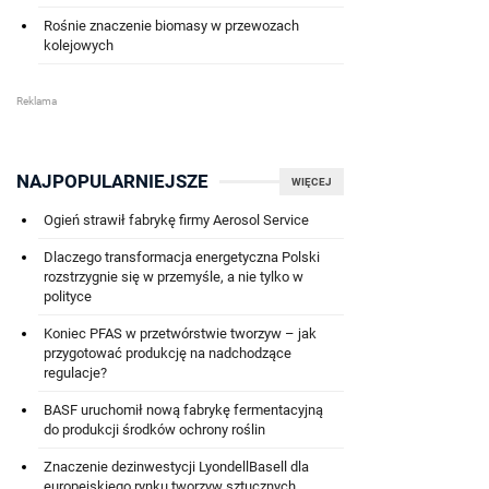
Rośnie znaczenie biomasy w przewozach
kolejowych
NAJPOPULARNIEJSZE
WIĘCEJ
Ogień strawił fabrykę firmy Aerosol Service
Dlaczego transformacja energetyczna Polski
rozstrzygnie się w przemyśle, a nie tylko w
polityce
Koniec PFAS w przetwórstwie tworzyw – jak
przygotować produkcję na nadchodzące
regulacje?
BASF uruchomił nową fabrykę fermentacyjną
do produkcji środków ochrony roślin
Znaczenie dezinwestycji LyondellBasell dla
europejskiego rynku tworzyw sztucznych