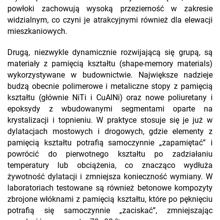
powłoki zachowują wysoką przezierność w zakresie
widzialnym, co czyni je atrakcyjnymi również dla elewacji
mieszkaniowych.
Drugą, niezwykle dynamicznie rozwijającą się grupą, są
materiały z pamięcią kształtu (shape-memory materials)
wykorzystywane w budownictwie. Największe nadzieje
budzą obecnie polimerowe i metaliczne stopy z pamięcią
kształtu (głównie NiTi i CuAlNi) oraz nowe poliuretany i
epoksydy z wbudowanymi segmentami oparte na
krystalizacji i topnieniu. W praktyce stosuje się je już w
dylatacjach mostowych i drogowych, gdzie elementy z
pamięcią kształtu potrafią samoczynnie „zapamiętać” i
powrócić do pierwotnego kształtu po zadziałaniu
temperatury lub obciążenia, co znacząco wydłuża
żywotność dylatacji i zmniejsza konieczność wymiany. W
laboratoriach testowane są również betonowe kompozyty
zbrojone włóknami z pamięcią kształtu, które po pęknięciu
potrafią się samoczynnie „zaciskać”, zmniejszając