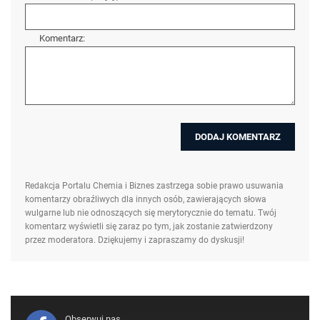
Komentarz:
Redakcja Portalu Chemia i Biznes zastrzega sobie prawo usuwania
komentarzy obraźliwych dla innych osób, zawierających słowa
wulgarne lub nie odnoszących się merytorycznie do tematu. Twój
komentarz wyświetli się zaraz po tym, jak zostanie zatwierdzony
przez moderatora. Dziękujemy i zapraszamy do dyskusji!
Obserwuj nas