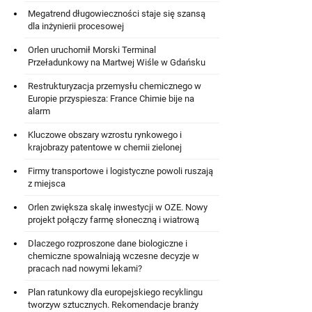
Megatrend długowieczności staje się szansą
dla inżynierii procesowej
Orlen uruchomił Morski Terminal
Przeładunkowy na Martwej Wiśle w Gdańsku
Restrukturyzacja przemysłu chemicznego w
Europie przyspiesza: France Chimie bije na
alarm
Kluczowe obszary wzrostu rynkowego i
krajobrazy patentowe w chemii zielonej
Firmy transportowe i logistyczne powoli ruszają
z miejsca
Orlen zwiększa skalę inwestycji w OZE. Nowy
projekt połączy farmę słoneczną i wiatrową
Dlaczego rozproszone dane biologiczne i
chemiczne spowalniają wczesne decyzje w
pracach nad nowymi lekami?
Plan ratunkowy dla europejskiego recyklingu
tworzyw sztucznych. Rekomendacje branży