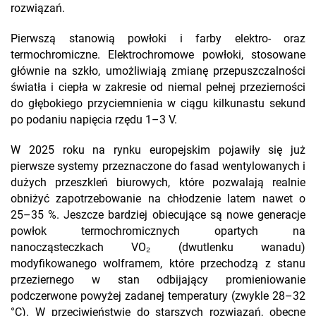
rozwiązań.
Pierwszą stanowią powłoki i farby elektro- oraz
termochromiczne. Elektrochromowe powłoki, stosowane
głównie na szkło, umożliwiają zmianę przepuszczalności
światła i ciepła w zakresie od niemal pełnej przezierności
do głębokiego przyciemnienia w ciągu kilkunastu sekund
po podaniu napięcia rzędu 1–3 V.
W 2025 roku na rynku europejskim pojawiły się już
pierwsze systemy przeznaczone do fasad wentylowanych i
dużych przeszkleń biurowych, które pozwalają realnie
obniżyć zapotrzebowanie na chłodzenie latem nawet o
25–35 %. Jeszcze bardziej obiecujące są nowe generacje
powłok termochromicznych opartych na
nanocząsteczkach VO₂ (dwutlenku wanadu)
modyfikowanego wolframem, które przechodzą z stanu
przeziernego w stan odbijający promieniowanie
podczerwone powyżej zadanej temperatury (zwykle 28–32
°C). W przeciwieństwie do starszych rozwiązań, obecne