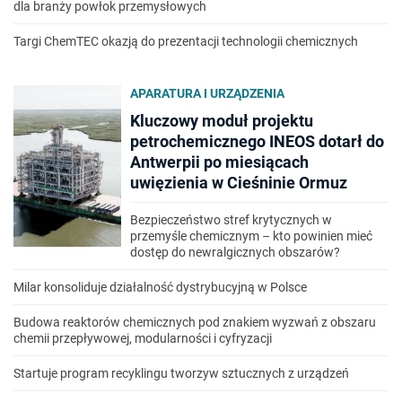
dla branży powłok przemysłowych
Targi ChemTEC okazją do prezentacji technologii chemicznych
APARATURA I URZĄDZENIA
Kluczowy moduł projektu
petrochemicznego INEOS dotarł do
Antwerpii po miesiącach
uwięzienia w Cieśninie Ormuz
Bezpieczeństwo stref krytycznych w
przemyśle chemicznym – kto powinien mieć
dostęp do newralgicznych obszarów?
Milar konsoliduje działalność dystrybucyjną w Polsce
Budowa reaktorów chemicznych pod znakiem wyzwań z obszaru
chemii przepływowej, modularności i cyfryzacji
Startuje program recyklingu tworzyw sztucznych z urządzeń