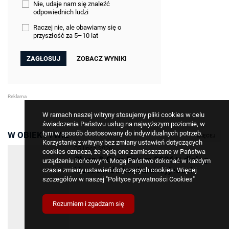
Nie, udaje nam się znaleźć
odpowiednich ludzi
Raczej nie, ale obawiamy się o
przyszłość za 5–10 lat
ZOBACZ WYNIKI
W ramach naszej witryny stosujemy pliki cookies w celu
świadczenia Państwu usług na najwyższym poziomie, w
tym w sposób dostosowany do indywidualnych potrzeb.
W OBIEKTYWIE
WIĘCEJ
Korzystanie z witryny bez zmiany ustawień dotyczących
05 lipca 2026
cookies oznacza, że będą one zamieszczane w Państwa
Clean & Care Forum 2026+: dialog
urządzeniu końcowym. Mogą Państwo dokonać w każdym
kluczem do konkurencyjności
czasie zmiany ustawień dotyczących cookies. Więcej
szczegółów w naszej
"Polityce prywatności Cookies"
Rozumiem i zgadzam się