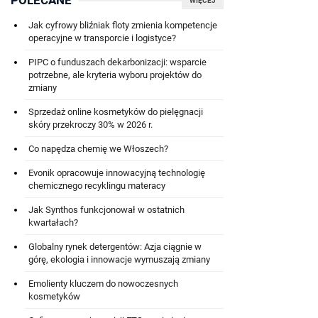
POLECANE
WIĘCEJ
Jak cyfrowy bliźniak floty zmienia kompetencje
operacyjne w transporcie i logistyce?
PIPC o funduszach dekarbonizacji: wsparcie
potrzebne, ale kryteria wyboru projektów do
zmiany
Sprzedaż online kosmetyków do pielęgnacji
skóry przekroczy 30% w 2026 r.
Co napędza chemię we Włoszech?
Evonik opracowuje innowacyjną technologię
chemicznego recyklingu materacy
Jak Synthos funkcjonował w ostatnich
kwartałach?
Globalny rynek detergentów: Azja ciągnie w
górę, ekologia i innowacje wymuszają zmiany
Emolienty kluczem do nowoczesnych
kosmetyków