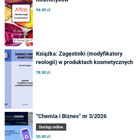
94.00 zł
Książka: Zagęstniki (modyfikatory
reologii) w produktach kosmetycznych
78.00 zł
“Chemia i Biznes” nr 3/2026
Dostęp online
30.00 zł