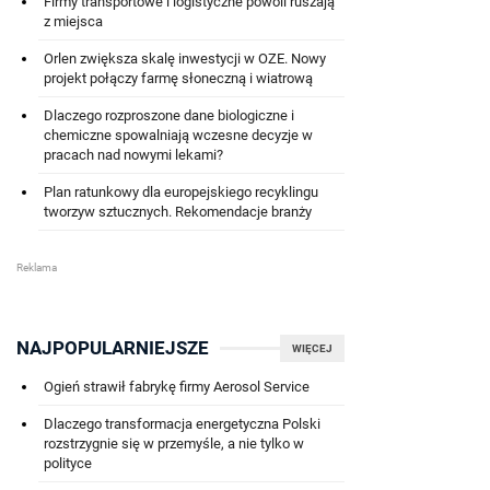
Firmy transportowe i logistyczne powoli ruszają
z miejsca
Orlen zwiększa skalę inwestycji w OZE. Nowy
projekt połączy farmę słoneczną i wiatrową
Dlaczego rozproszone dane biologiczne i
chemiczne spowalniają wczesne decyzje w
pracach nad nowymi lekami?
Plan ratunkowy dla europejskiego recyklingu
tworzyw sztucznych. Rekomendacje branży
NAJPOPULARNIEJSZE
WIĘCEJ
Ogień strawił fabrykę firmy Aerosol Service
Dlaczego transformacja energetyczna Polski
rozstrzygnie się w przemyśle, a nie tylko w
polityce