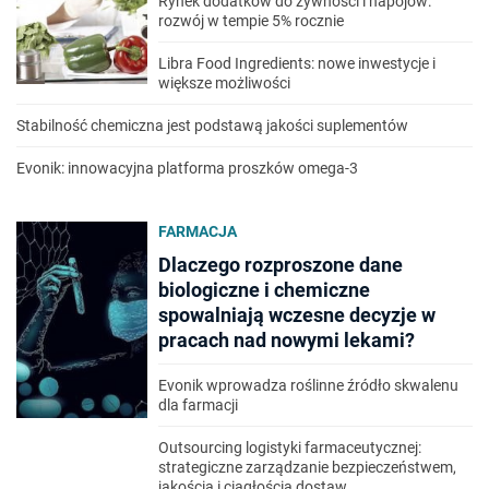
Rynek dodatków do żywności i napojów:
rozwój w tempie 5% rocznie
Libra Food Ingredients: nowe inwestycje i
większe możliwości
Stabilność chemiczna jest podstawą jakości suplementów
Evonik: innowacyjna platforma proszków omega-3
FARMACJA
Dlaczego rozproszone dane
biologiczne i chemiczne
spowalniają wczesne decyzje w
pracach nad nowymi lekami?
Evonik wprowadza roślinne źródło skwalenu
dla farmacji
Outsourcing logistyki farmaceutycznej:
strategiczne zarządzanie bezpieczeństwem,
jakością i ciągłością dostaw