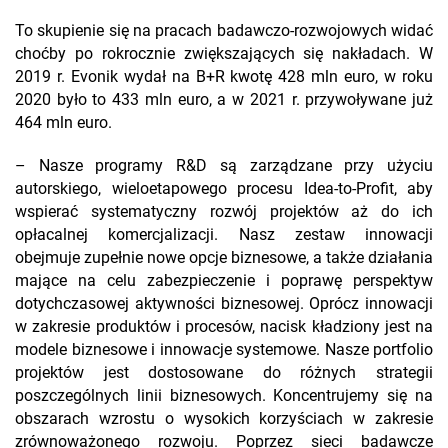
To skupienie się na pracach badawczo-rozwojowych widać
choćby po rokrocznie zwiększających się nakładach. W
2019 r. Evonik wydał na B+R kwotę 428 mln euro, w roku
2020 było to 433 mln euro, a w 2021 r. przywoływane już
464 mln euro.
– Nasze programy R&D są zarządzane przy użyciu
autorskiego, wieloetapowego procesu Idea-to-Profit, aby
wspierać systematyczny rozwój projektów aż do ich
opłacalnej komercjalizacji. Nasz zestaw innowacji
obejmuje zupełnie nowe opcje biznesowe, a także działania
mające na celu zabezpieczenie i poprawę perspektyw
dotychczasowej aktywności biznesowej. Oprócz innowacji
w zakresie produktów i procesów, nacisk kładziony jest na
modele biznesowe i innowacje systemowe. Nasze portfolio
projektów jest dostosowane do różnych strategii
poszczególnych linii biznesowych. Koncentrujemy się na
obszarach wzrostu o wysokich korzyściach w zakresie
zrównoważonego rozwoju. Poprzez sieci badawcze