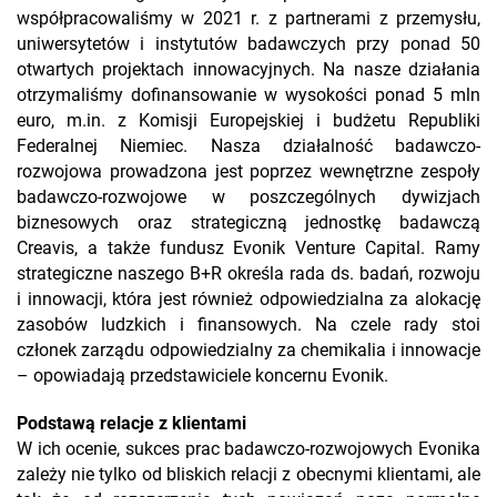
współpracowaliśmy w 2021 r. z partnerami z przemysłu,
uniwersytetów i instytutów badawczych przy ponad 50
otwartych projektach innowacyjnych. Na nasze działania
otrzymaliśmy dofinansowanie w wysokości ponad 5 mln
euro, m.in. z Komisji Europejskiej i budżetu Republiki
Federalnej Niemiec. Nasza działalność badawczo-
rozwojowa prowadzona jest poprzez wewnętrzne zespoły
badawczo-rozwojowe w poszczególnych dywizjach
biznesowych oraz strategiczną jednostkę badawczą
Creavis, a także fundusz Evonik Venture Capital. Ramy
strategiczne naszego B+R określa rada ds. badań, rozwoju
i innowacji, która jest również odpowiedzialna za alokację
zasobów ludzkich i finansowych. Na czele rady stoi
członek zarządu odpowiedzialny za chemikalia i innowacje
– opowiadają przedstawiciele koncernu Evonik.
Podstawą relacje z klientami
W ich ocenie, sukces prac badawczo-rozwojowych Evonika
zależy nie tylko od bliskich relacji z obecnymi klientami, ale