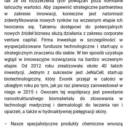
tak że od rozszerzenia tych powiązań poza normalne
łańcuchy wartości. Aby zapewnić strategiczne partnerstwa
w zakresie innowacji, konieczne jest natomiast
zidentyfikowanie nowych rynków na wczesnym etapie ich
tworzenia się. Takiemu dostępowi do potencjalnych
nowych źródeł biznesu służą działania z zakresu corporate
venture capital. Firma inwestuje w szczególności w
wyspecjalizowane fundusze technologiczne i start-upy o
strategicznym znaczeniu dla siebie. W ten sposób uzyskuje
wgląd w innowacyjne rozwiązania na bardzo wczesnym
etapie. Od 2012 roku zrealizowała około 40 takich
inwestycji. Jednym z sukcesów jest JeNaCell, start-up
biotechnologiczny, który Evonik przejął w całości w
ubiegłym roku po tym, jak po raz pierwszy zainwestował w
niego w 2015 r. Owocem tej współpracy jest powstanie
nanostrukturalnego biomateriału do stosowania w
technologii medycznej i dermatologii do leczenia ran i
oparzeń, a także w hydroaktywnej pielęgnacji skóry.
– Nasze specjalistyczne produkty chemiczne wnoszą