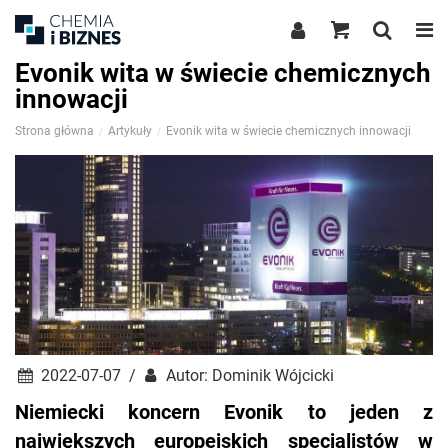
Evonik wita w świecie chemicznych
innowacji
Strona główna
Artykuły
Evonik wita w świecie chemicznych innowacji
2022-07-07 /
Autor: Dominik Wójcicki
Niemiecki koncern Evonik to jeden z
największych europejskich specjalistów w