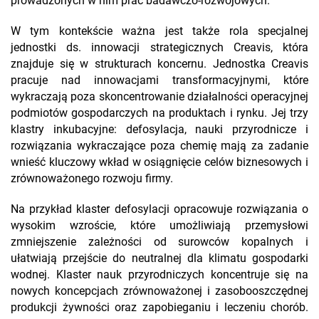
prowadzonych w nim prac badawczo-rozwojowych.
W tym kontekście ważna jest także rola specjalnej
jednostki ds. innowacji strategicznych Creavis, która
znajduje się w strukturach koncernu. Jednostka Creavis
pracuje nad innowacjami transformacyjnymi, które
wykraczają poza skoncentrowanie działalności operacyjnej
podmiotów gospodarczych na produktach i rynku. Jej trzy
klastry inkubacyjne: defosylacja, nauki przyrodnicze i
rozwiązania wykraczające poza chemię mają za zadanie
wnieść kluczowy wkład w osiągnięcie celów biznesowych i
zrównoważonego rozwoju firmy.
Na przykład klaster defosylacji opracowuje rozwiązania o
wysokim wzroście, które umożliwiają przemysłowi
zmniejszenie zależności od surowców kopalnych i
ułatwiają przejście do neutralnej dla klimatu gospodarki
wodnej. Klaster nauk przyrodniczych koncentruje się na
nowych koncepcjach zrównoważonej i zasobooszczędnej
produkcji żywności oraz zapobieganiu i leczeniu chorób.