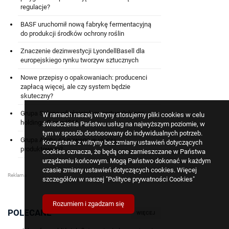
regulacje?
BASF uruchomił nową fabrykę fermentacyjną
do produkcji środków ochrony roślin
Znaczenie dezinwestycji LyondellBasell dla
europejskiego rynku tworzyw sztucznych
Nowe przepisy o opakowaniach: producenci
zapłacą więcej, ale czy system będzie
skuteczny?
Grupa Selena właścicielem portugalskiego
W ramach naszej witryny stosujemy pliki cookies w celu
holdingu Grupo IGM
świadczenia Państwu usług na najwyższym poziomie, w
tym w sposób dostosowany do indywidualnych potrzeb.
Grupa Azoty: co nowego w ujęciu
Korzystanie z witryny bez zmiany ustawień dotyczących
produktowym?
cookies oznacza, że będą one zamieszczane w Państwa
urządzeniu końcowym. Mogą Państwo dokonać w każdym
czasie zmiany ustawień dotyczących cookies. Więcej
szczegółów w naszej
"Polityce prywatności Cookies"
Rozumiem i zgadzam się
POLECANE
WIĘCEJ