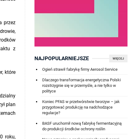
a przez
drowie,
środków
taktu z
NAJPOPULARNIEJSZE
WIĘCEJ
Ogień strawił fabrykę firmy Aerosol Service
, które
Dlaczego transformacja energetyczna Polski
rozstrzygnie się w przemyśle, a nie tylko w
polityce
dzialny
Koniec PFAS w przetwórstwie tworzyw – jak
ył plan
przygotować produkcję na nadchodzące
stemach
regulacje?
BASF uruchomił nową fabrykę fermentacyjną
do produkcji środków ochrony roślin
0 roku,