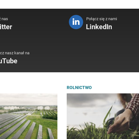
ź nas
Połącz się z nami
tter
LinkedIn
cz nasz kanał na
uTube
ROLNICTWO