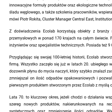
innowacyjne formuły produktów oraz ekologiczne technolo
śladu węglowego, a także szkolenia pracowników, wspier
mówi Piotr Rokita, Cluster Manager Central East, Institutio
Z doświadczenia Ecolab korzystają obiekty z branży sp
przemysłowych w ponad 170 krajach na całym świecie. F
inżynierów oraz specjalistów technicznych. Posiada też 
Przyglądając się swojej 100-letniej historii, Ecolab stw
firmą. Wszystko zaczęło się już w latach 20. ubiegłego 
dozownik płynu do mycia naczyń, który szybko znalazł 
zmniejszał on ilość odpadów opakowaniowych i pozwal
pierwszym produktem stworzonym przez Ecolab z myślą o 
Lata 70. to kluczowy okres, jeżeli chodzi o działania 
szereg nowych produktów, nakierunkowanych na rec
syntetycznych oraz zmniejszenie ilości odpadów. W