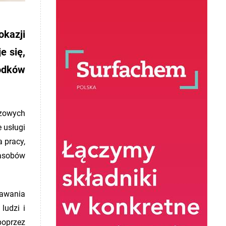
okazji
e się,
rodków
czowych
 usługi
 pracy,
zasobów
nawania
ludzi i
poprzez