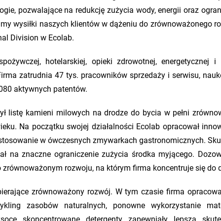
gie, pozwalające na redukcję zużycia wody, energii oraz ogran
amy wysiłki naszych klientów w dążeniu do zrównoważonego ro
nal Division w Ecolab.
ożywczej, hotelarskiej, opieki zdrowotnej, energetycznej i
irma zatrudnia 47 tys. pracowników sprzedaży i serwisu, nau
9 080 aktywnych patentów.
orzył listę kamieni milowych na drodze do bycia w pełni zrówn
wieku. Na początku swojej działalności Ecolab opracował inno
zastosowanie w ówczesnych zmywarkach gastronomicznych. Sku
ał na znaczne ograniczenie zużycia środka myjącego. Dozow
zrównoważonym rozwoju, na którym firma koncentruje się do d
wspierające zrównoważony rozwój. W tym czasie firma opracowa
ykling zasobów naturalnych, ponowne wykorzystanie mate
ysoce skoncentrowane detergenty zapewniały lepszą skut