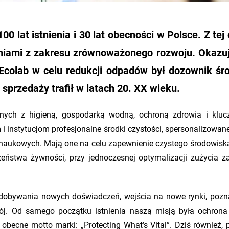
0 lat istnienia i 30 lat obecności w Polsce. Z tej 
aniami z zakresu zrównoważonego rozwoju. Okazuj
colab w celu redukcji odpadów był dozownik ś
przedaży trafił w latach 20. XX wieku.
anych z higieną, gospodarką wodną, ochroną zdrowia i klu
 instytucjom profesjonalne środki czystości, spersonalizowane
 naukowych. Mają one na celu zapewnienie czystego środowiska
eństwa żywności, przy jednoczesnej optymalizacji zużycia 
do zdobywania nowych doświadczeń, wejścia na nowe rynki, poz
j. Od samego początku istnienia naszą misją była ochrona 
ecne motto marki: „Protecting What’s Vital”. Dziś również, 