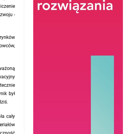
iczenie
zwoju -
 rynków
kowców,
oważoną
wacyjny
tecznie
nik był
ziś.
ła cały
riałów
eczność