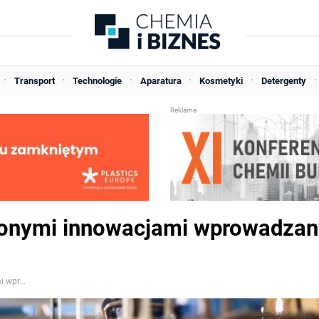
Transport
Technologie
Aparatura
Kosmetyki
Detergenty
żonymi innowacjami wprowadza
Ecolab chwali się zrównoważonymi innowacjami wprowadzanymi od 100 lat