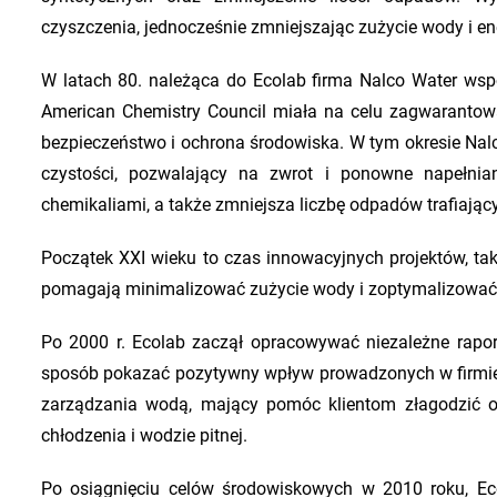
czyszczenia, jednocześnie zmniejszając zużycie wody i ene
W latach 80. należąca do Ecolab firma Nalco Water wsp
American Chemistry Council miała na celu zagwarantowa
bezpieczeństwo i ochrona środowiska. W tym okresie Nalc
czystości, pozwalający na zwrot i ponowne napełnia
chemikaliami, a także zmniejsza liczbę odpadów trafiając
Początek XXI wieku to czas innowacyjnych projektów, tak
pomagają minimalizować zużycie wody i zoptymalizować 
Po 2000 r. Ecolab zaczął opracowywać niezależne rapo
sposób pokazać pozytywny wpływ prowadzonych w firmie 
zarządzania wodą, mający pomóc klientom złagodzić or
chłodzenia i wodzie pitnej.
Po osiągnięciu celów środowiskowych w 2010 roku, Ec