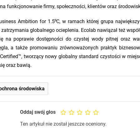
a funkcjonowanie firmy, społeczności, klientów oraz środowis
siness Ambition for 1.5⁰C, w ramach której grupa największy
 zatrzymania globalnego ocieplenia. Ecolab nawiązał też współ
 się na poprawie dostępności do czystej wody pitnej oraz w
 węgla, a także promowaniu zrównoważonych praktyk bizneso
Certified™, tworzący nowy globalny standard czystości w miejs
się oraz bawią.
ochrona środowiska
Oddaj swój głos
Ten artykuł nie został jeszcze oceniony.