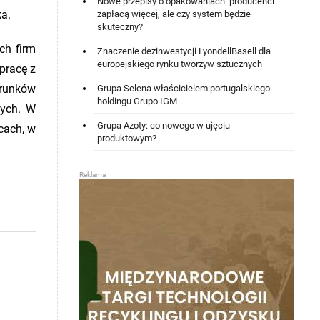
Nowe przepisy o opakowaniach: producenci
ka.
zapłacą więcej, ale czy system będzie
skuteczny?
ch firm
Znaczenie dezinwestycji LyondellBasell dla
europejskiego rynku tworzyw sztucznych
pracę z
arunków
Grupa Selena właścicielem portugalskiego
holdingu Grupo IGM
wych. W
Grupa Azoty: co nowego w ujęciu
cach, w
produktowym?