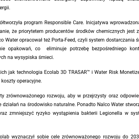
rgii.
ółtworzyła program Responsible Care. Inicjatywa wprowadzon
nie, że priorytetem producentów środków chemicznych jest z
o Water opracował też Porta-Feed, czyli system dostarczania 
nie opakowań, co eliminuje potrzebę bezpośredniego kon
ych na wysypiska śmieci.
ich jak technologia Ecolab 3D TRASAR™ i Water Risk Monetizer
koszty operacyjne.
rty zrównoważonego rozwoju, aby w przejrzysty oraz odpowie
działań na środowisko naturalne. Ponadto Nalco Water stworz
az zmniejszyć ryzyko wystąpienia bakterii Legionella w sy
olab wyznaczył sobie cele zrównoważonego rozwoju do 203