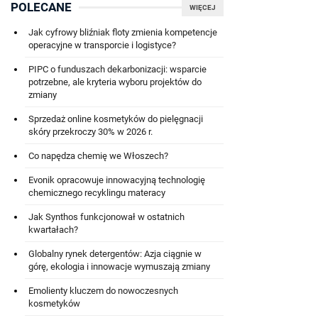
POLECANE
WIĘCEJ
Jak cyfrowy bliźniak floty zmienia kompetencje
operacyjne w transporcie i logistyce?
PIPC o funduszach dekarbonizacji: wsparcie
potrzebne, ale kryteria wyboru projektów do
zmiany
Sprzedaż online kosmetyków do pielęgnacji
skóry przekroczy 30% w 2026 r.
Co napędza chemię we Włoszech?
Evonik opracowuje innowacyjną technologię
chemicznego recyklingu materacy
Jak Synthos funkcjonował w ostatnich
kwartałach?
Globalny rynek detergentów: Azja ciągnie w
górę, ekologia i innowacje wymuszają zmiany
Emolienty kluczem do nowoczesnych
kosmetyków