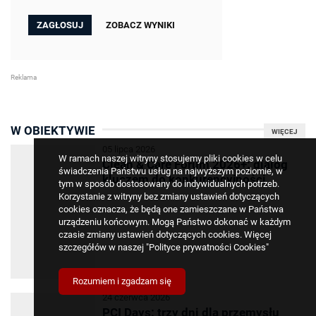
ZOBACZ WYNIKI
W OBIEKTYWIE
WIĘCEJ
05 lipca 2026
W ramach naszej witryny stosujemy pliki cookies w celu
Clean & Care Forum 2026+: dialog
świadczenia Państwu usług na najwyższym poziomie, w
kluczem do konkurencyjności
tym w sposób dostosowany do indywidualnych potrzeb.
Korzystanie z witryny bez zmiany ustawień dotyczących
cookies oznacza, że będą one zamieszczane w Państwa
urządzeniu końcowym. Mogą Państwo dokonać w każdym
czasie zmiany ustawień dotyczących cookies. Więcej
szczegółów w naszej
"Polityce prywatności Cookies"
Rozumiem i zgadzam się
24 czerwca 2026
PCI Days: trzy dni dla przemysłu