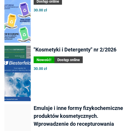
Dostęp online
30.00 zł
"Kosmetyki i Detergenty" nr 2/2026
Nowość!
Dostęp online
30.00 zł
Emulsje i inne formy fizykochemiczne
produktów kosmetycznych.
Wprowadzenie do recepturowania