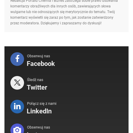
Redakcja Portalu Chemia i Biznes zastrzega sobie prawo usuwania
komentarzy obraźliwych dla innych osób, zawierających słowa
wulgarne lub nie odnoszących się merytorycznie do tematu. Twój
komentarz wyświetli się zaraz po tym, jak zostanie zatwierdzony
przez moderatora. Dziękujemy i zapraszamy do dyskusji!
Obserwuj nas
Facebook
Śledź nas
Twitter
Połącz się z nami
LinkedIn
Obserwuj nas