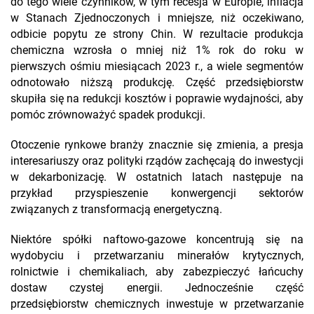
do tego wiele czynników, w tym recesja w Europie, inflacja
w Stanach Zjednoczonych i mniejsze, niż oczekiwano,
odbicie popytu ze strony Chin. W rezultacie produkcja
chemiczna wzrosła o mniej niż 1% rok do roku w
pierwszych ośmiu miesiącach 2023 r., a wiele segmentów
odnotowało niższą produkcję. Część przedsiębiorstw
skupiła się na redukcji kosztów i poprawie wydajności, aby
pomóc zrównoważyć spadek produkcji.
Otoczenie rynkowe branży znacznie się zmienia, a presja
interesariuszy oraz polityki rządów zachęcają do inwestycji
w dekarbonizację. W ostatnich latach następuje na
przykład przyspieszenie konwergencji sektorów
związanych z transformacją energetyczną.
Niektóre spółki naftowo-gazowe koncentrują się na
wydobyciu i przetwarzaniu minerałów krytycznych,
rolnictwie i chemikaliach, aby zabezpieczyć łańcuchy
dostaw czystej energii. Jednocześnie część
przedsiębiorstw chemicznych inwestuje w przetwarzanie