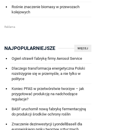
Rośnie znaczenie biomasy w przewozach
kolejowych
NAJPOPULARNIEJSZE
WIĘCEJ
Ogień strawił fabrykę firmy Aerosol Service
Dlaczego transformacja energetyczna Polski
rozstrzygnie się w przemyśle, a nie tylko w
polityce
Koniec PFAS w przetwórstwie tworzyw – jak
przygotować produkcję na nadchodzące
regulacje?
BASF uruchomił nową fabrykę fermentacyjną
do produkcji środków ochrony roślin
Znaczenie dezinwestycji LyondellBasell dla
europejskiego rynku tworzyw sztucznych