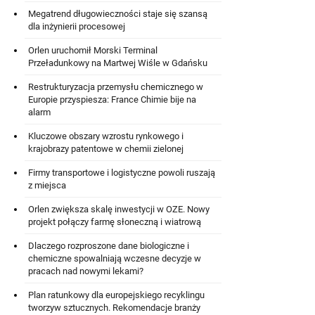
Megatrend długowieczności staje się szansą
dla inżynierii procesowej
Orlen uruchomił Morski Terminal
Przeładunkowy na Martwej Wiśle w Gdańsku
Restrukturyzacja przemysłu chemicznego w
Europie przyspiesza: France Chimie bije na
alarm
Kluczowe obszary wzrostu rynkowego i
krajobrazy patentowe w chemii zielonej
Firmy transportowe i logistyczne powoli ruszają
z miejsca
Orlen zwiększa skalę inwestycji w OZE. Nowy
projekt połączy farmę słoneczną i wiatrową
Dlaczego rozproszone dane biologiczne i
chemiczne spowalniają wczesne decyzje w
pracach nad nowymi lekami?
Plan ratunkowy dla europejskiego recyklingu
tworzyw sztucznych. Rekomendacje branży