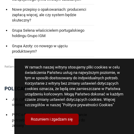
Nowe przepisy o opakowaniach: producenci
zapłacą więcej, ale czy system będzie
skuteczny?
Grupa Selena właścicielem portugalskiego
holdingu Grupo IGM
Grupa Azoty: co nowego w ujęciu
produktowym?
W ramach naszej witryny stosujemy pliki cookies w celu
świadczenia Państwu usług na najwyższym poziomie, w
tym w sposób dostosowany do indywidualnych potrzeb.
Korzystanie z witryny bez zmiany ustawień dotyczących
POLECANE
cookies oznacza, że będą one zamieszczane w Państwa
WIĘCEJ
urządzeniu końcowym. Mogą Państwo dokonać w każdym
Jak cyfrowy bliźniak floty zmienia kompetencje
czasie zmiany ustawień dotyczących cookies. Więcej
operacyjne w transporcie i logistyce?
szczegółów w naszej
"Polityce prywatności Cookies"
PIPC o funduszach dekarbonizacji: wsparcie
Rozumiem i zgadzam się
potrzebne, ale kryteria wyboru projektów do
zmiany