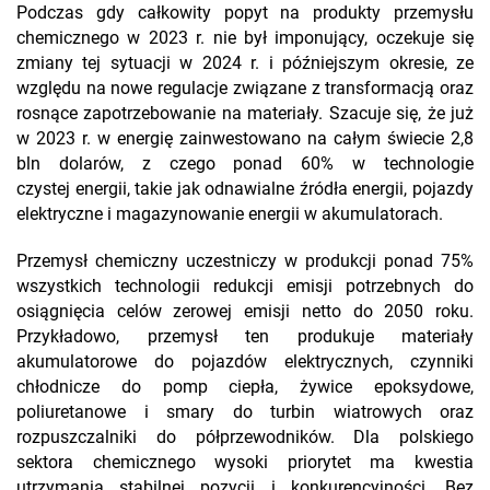
Podczas gdy całkowity popyt na produkty przemysłu
chemicznego w 2023 r. nie był imponujący, oczekuje się
zmiany tej sytuacji w 2024 r. i późniejszym okresie, ze
względu na nowe regulacje związane z transformacją oraz
rosnące zapotrzebowanie na materiały. Szacuje się, że już
w 2023 r. w energię zainwestowano na całym świecie 2,8
bln dolarów, z czego ponad 60% w technologie
czystej energii, takie jak odnawialne źródła energii, pojazdy
elektryczne i magazynowanie energii w akumulatorach.
Przemysł chemiczny uczestniczy w produkcji ponad 75%
wszystkich technologii redukcji emisji potrzebnych do
osiągnięcia celów zerowej emisji netto do 2050 roku.
Przykładowo, przemysł ten produkuje materiały
akumulatorowe do pojazdów elektrycznych, czynniki
chłodnicze do pomp ciepła, żywice epoksydowe,
poliuretanowe i smary do turbin wiatrowych oraz
rozpuszczalniki do półprzewodników. Dla polskiego
sektora chemicznego wysoki priorytet ma kwestia
utrzymania stabilnej pozycji i konkurencyjności. Bez