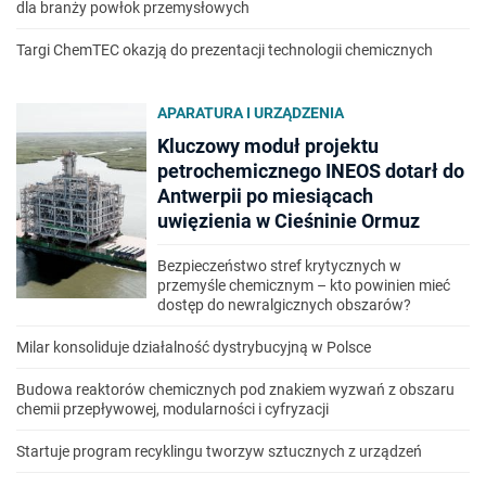
dla branży powłok przemysłowych
Targi ChemTEC okazją do prezentacji technologii chemicznych
APARATURA I URZĄDZENIA
Kluczowy moduł projektu
petrochemicznego INEOS dotarł do
Antwerpii po miesiącach
uwięzienia w Cieśninie Ormuz
Bezpieczeństwo stref krytycznych w
przemyśle chemicznym – kto powinien mieć
dostęp do newralgicznych obszarów?
Milar konsoliduje działalność dystrybucyjną w Polsce
Budowa reaktorów chemicznych pod znakiem wyzwań z obszaru
chemii przepływowej, modularności i cyfryzacji
Startuje program recyklingu tworzyw sztucznych z urządzeń