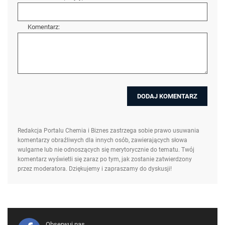
Komentarz:
Redakcja Portalu Chemia i Biznes zastrzega sobie prawo usuwania
komentarzy obraźliwych dla innych osób, zawierających słowa
wulgarne lub nie odnoszących się merytorycznie do tematu. Twój
komentarz wyświetli się zaraz po tym, jak zostanie zatwierdzony
przez moderatora. Dziękujemy i zapraszamy do dyskusji!
Obserwuj nas