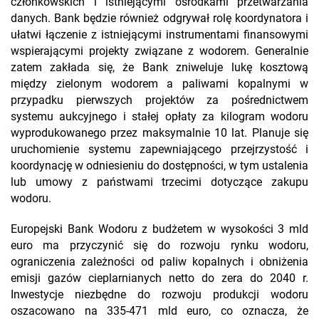
członkowskich i istniejącymi ośrodkami przetwarzania
danych. Bank będzie również odgrywał rolę koordynatora i
ułatwi łączenie z istniejącymi instrumentami finansowymi
wspierającymi projekty związane z wodorem. Generalnie
zatem zakłada się, że Bank zniweluje lukę kosztową
między zielonym wodorem a paliwami kopalnymi w
przypadku pierwszych projektów za pośrednictwem
systemu aukcyjnego i stałej opłaty za kilogram wodoru
wyprodukowanego przez maksymalnie 10 lat. Planuje się
uruchomienie systemu zapewniającego przejrzystość i
koordynację w odniesieniu do dostępności, w tym ustalenia
lub umowy z państwami trzecimi dotyczące zakupu
wodoru.
Europejski Bank Wodoru z budżetem w wysokości 3 mld
euro ma przyczynić się do rozwoju rynku wodoru,
ograniczenia zależności od paliw kopalnych i obniżenia
emisji gazów cieplarnianych netto do zera do 2040 r.
Inwestycje niezbędne do rozwoju produkcji wodoru
oszacowano na 335-471 mld euro, co oznacza, że