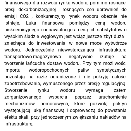
finansowego dla rozwoju rynku wodoru, pomimo rosnącej
presji dekarbonizacyjnej i rosnących cen uprawnień do
emisji CO2 , konkurencyjny rynek wodoru obecnie nie
istnieje. Luka finansowa pomiędzy ceną wodoru
niskoemisyjnego i odnawialnego a ceną ich substytutów o
wysokim śladzie węglowym jest wciąż jeszcze zbyt duża i
zniechęca do inwestowania w nowe moce wytwórcze
wodoru. Jednocześnie niewystarczająca infrastruktura
transportowo-magazynowa negatywnie rzutuje na
tworzenie łańcucha dostaw wodoru. Przy tym możliwości
importu wodoropochodnych paliw syntetycznych
pozostają na razie ograniczone i nie pokryją całości
zapotrzebowania, wymuszonego przez presję regulacyjną.
Stworzenie rynku wodoru wymaga zatem
zorganizowanego wsparcia poprzez uruchomienie
mechanizmów pomocowych, które pozwolą pokryć
występującą lukę finansową i doprowadzą do powstania
efektu skali, przy jednoczesnym zwiększaniu nakładów na
infrastrukturę.