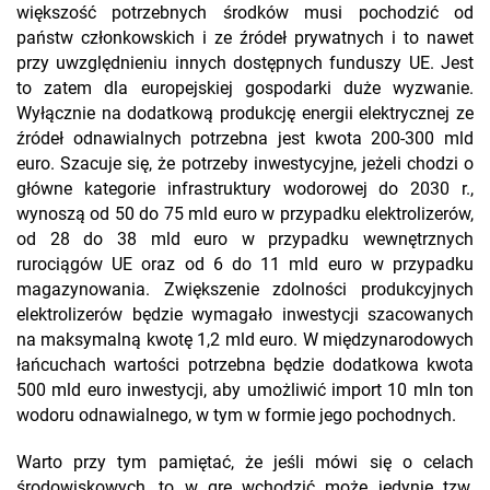
większość potrzebnych środków musi pochodzić od
państw członkowskich i ze źródeł prywatnych i to nawet
przy uwzględnieniu innych dostępnych funduszy UE. Jest
to zatem dla europejskiej gospodarki duże wyzwanie.
Wyłącznie na dodatkową produkcję energii elektrycznej ze
źródeł odnawialnych potrzebna jest kwota 200-300 mld
euro. Szacuje się, że potrzeby inwestycyjne, jeżeli chodzi o
główne kategorie infrastruktury wodorowej do 2030 r.,
wynoszą od 50 do 75 mld euro w przypadku elektrolizerów,
od 28 do 38 mld euro w przypadku wewnętrznych
rurociągów UE oraz od 6 do 11 mld euro w przypadku
magazynowania. Zwiększenie zdolności produkcyjnych
elektrolizerów będzie wymagało inwestycji szacowanych
na maksymalną kwotę 1,2 mld euro. W międzynarodowych
łańcuchach wartości potrzebna będzie dodatkowa kwota
500 mld euro inwestycji, aby umożliwić import 10 mln ton
wodoru odnawialnego, w tym w formie jego pochodnych.
Warto przy tym pamiętać, że jeśli mówi się o celach
środowiskowych, to w grę wchodzić może jedynie tzw.