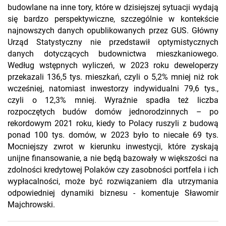
budowlane na inne tory, które w dzisiejszej sytuacji wydają
się bardzo perspektywiczne, szczególnie w kontekście
najnowszych danych opublikowanych przez GUS. Główny
Urząd Statystyczny nie przedstawił optymistycznych
danych dotyczących budownictwa mieszkaniowego.
Według wstępnych wyliczeń, w 2023 roku deweloperzy
przekazali 136,5 tys. mieszkań, czyli o 5,2% mniej niż rok
wcześniej, natomiast inwestorzy indywidualni 79,6 tys.,
czyli o 12,3% mniej. Wyraźnie spadła też liczba
rozpoczętych budów domów jednorodzinnych – po
rekordowym 2021 roku, kiedy to Polacy ruszyli z budową
ponad 100 tys. domów, w 2023 było to niecałe 69 tys.
Mocniejszy zwrot w kierunku inwestycji, które zyskają
unijne finansowanie, a nie będą bazowały w większości na
zdolności kredytowej Polaków czy zasobności portfela i ich
wypłacalności, może być rozwiązaniem dla utrzymania
odpowiedniej dynamiki biznesu - komentuje Sławomir
Majchrowski.