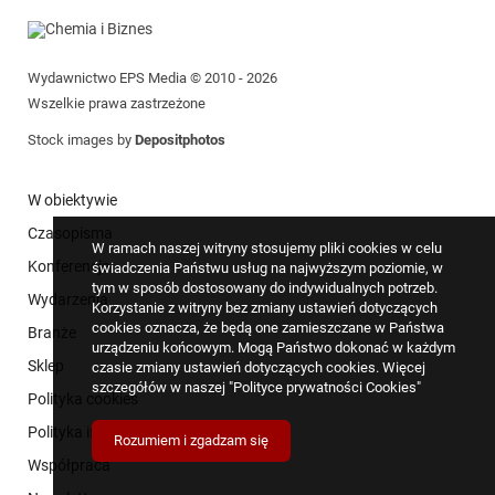
Wydawnictwo EPS Media © 2010 - 2026
Wszelkie prawa zastrzeżone
Stock images by
Depositphotos
W obiektywie
Czasopisma
W ramach naszej witryny stosujemy pliki cookies w celu
Konferencje
świadczenia Państwu usług na najwyższym poziomie, w
tym w sposób dostosowany do indywidualnych potrzeb.
Wydarzenia
Korzystanie z witryny bez zmiany ustawień dotyczących
cookies oznacza, że będą one zamieszczane w Państwa
Branże
urządzeniu końcowym. Mogą Państwo dokonać w każdym
Sklep
czasie zmiany ustawień dotyczących cookies. Więcej
szczegółów w naszej
"Polityce prywatności Cookies"
Polityka cookies
Polityka informacyjna
Rozumiem i zgadzam się
Współpraca