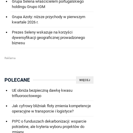
Grupa Selena właścicielem portugalskiego
holdingu Grupo IGM
Grupa Azoty: niższe przychody w pierwszym
kwartale 2026 r.
Prezes Seleny wskazuje na korzyści
dywersyfikacji geograficznej prowadzonego
biznesu
POLECANE
WIĘCEJ
UE obniża bezpieczną dawkę kwasu
trifluorooctowego
Jak cyfrowy bliźniak floty zmienia kompetencje
operacyjne w transporcie i logistyce?
PIPC o funduszach dekarbonizacji: wsparcie
potrzebne, ale kryteria wyboru projektów do
zmiany