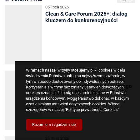
05 lipca 2026
Clean & Care Forum 2026+: dialog
kluczem do konkurencyjności
W ramach naszej witryny stosujemy pliki cookies w celu
24 czerwca 2026
świadczenia Państwu usług na najwyższym poziomie, w
PCI Days: trzy dni dla przemysłu
tym w sposób dostosowany do indywidualnych potrzeb.
farmaceutycznego, kosmetycznego
Korzystanie z witryny bez zmiany ustawień dotyczących
oraz suplementów diety
cookies oznacza, że będą one zamieszczane w Państwa
urządzeniu końcowym. Mogą Państwo dokonać w każdym
czasie zmiany ustawień dotyczących cookies. Więcej
szczegółów w naszej
"Polityce prywatności Cookies"
Rozumiem i zgadzam się
26 maja 2026