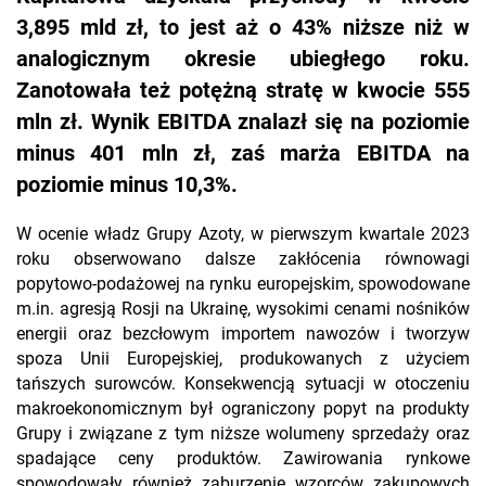
3,895 mld zł, to jest aż o 43% niższe niż w
analogicznym okresie ubiegłego roku.
Zanotowała też potężną stratę w kwocie 555
mln zł. Wynik EBITDA znalazł się na poziomie
minus 401 mln zł, zaś marża EBITDA na
poziomie minus 10,3%.
W ocenie władz Grupy Azoty, w pierwszym kwartale 2023
roku obserwowano dalsze zakłócenia równowagi
popytowo-podażowej na rynku europejskim, spowodowane
m.in. agresją Rosji na Ukrainę, wysokimi cenami nośników
energii oraz bezcłowym importem nawozów i tworzyw
spoza Unii Europejskiej, produkowanych z użyciem
tańszych surowców. Konsekwencją sytuacji w otoczeniu
makroekonomicznym był ograniczony popyt na produkty
Grupy i związane z tym niższe wolumeny sprzedaży oraz
spadające ceny produktów. Zawirowania rynkowe
spowodowały również zaburzenie wzorców zakupowych