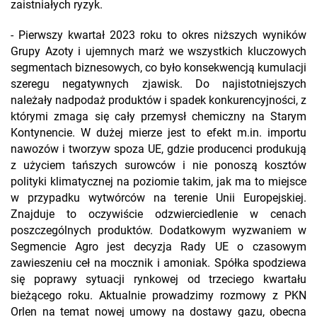
zaistniałych ryzyk.
- Pierwszy kwartał 2023 roku to okres niższych wyników
Grupy Azoty i ujemnych marż we wszystkich kluczowych
segmentach biznesowych, co było konsekwencją kumulacji
szeregu negatywnych zjawisk. Do najistotniejszych
należały nadpodaż produktów i spadek konkurencyjności, z
którymi zmaga się cały przemysł chemiczny na Starym
Kontynencie. W dużej mierze jest to efekt m.in. importu
nawozów i tworzyw spoza UE, gdzie producenci produkują
z użyciem tańszych surowców i nie ponoszą kosztów
polityki klimatycznej na poziomie takim, jak ma to miejsce
w przypadku wytwórców na terenie Unii Europejskiej.
Znajduje to oczywiście odzwierciedlenie w cenach
poszczególnych produktów. Dodatkowym wyzwaniem w
Segmencie Agro jest decyzja Rady UE o czasowym
zawieszeniu ceł na mocznik i amoniak. Spółka spodziewa
się poprawy sytuacji rynkowej od trzeciego kwartału
bieżącego roku. Aktualnie prowadzimy rozmowy z PKN
Orlen na temat nowej umowy na dostawy gazu, obecna