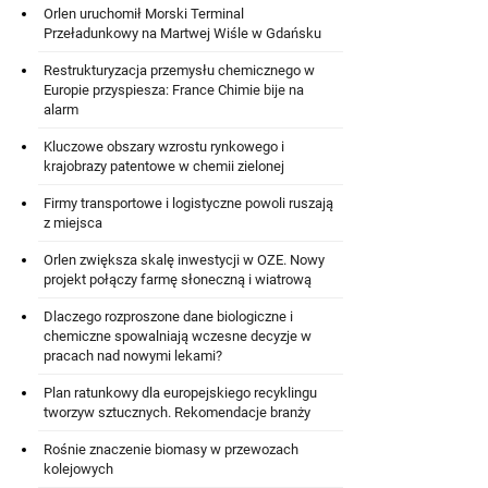
Orlen uruchomił Morski Terminal
Przeładunkowy na Martwej Wiśle w Gdańsku
Restrukturyzacja przemysłu chemicznego w
Europie przyspiesza: France Chimie bije na
alarm
Kluczowe obszary wzrostu rynkowego i
krajobrazy patentowe w chemii zielonej
Firmy transportowe i logistyczne powoli ruszają
z miejsca
Orlen zwiększa skalę inwestycji w OZE. Nowy
projekt połączy farmę słoneczną i wiatrową
Dlaczego rozproszone dane biologiczne i
chemiczne spowalniają wczesne decyzje w
pracach nad nowymi lekami?
Plan ratunkowy dla europejskiego recyklingu
tworzyw sztucznych. Rekomendacje branży
Rośnie znaczenie biomasy w przewozach
kolejowych