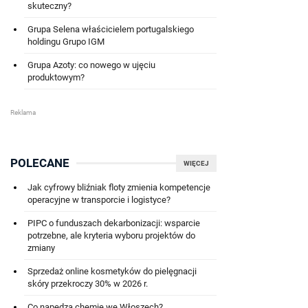
skuteczny?
Grupa Selena właścicielem portugalskiego
holdingu Grupo IGM
Grupa Azoty: co nowego w ujęciu
produktowym?
POLECANE
WIĘCEJ
Jak cyfrowy bliźniak floty zmienia kompetencje
operacyjne w transporcie i logistyce?
PIPC o funduszach dekarbonizacji: wsparcie
potrzebne, ale kryteria wyboru projektów do
zmiany
Sprzedaż online kosmetyków do pielęgnacji
skóry przekroczy 30% w 2026 r.
Co napędza chemię we Włoszech?