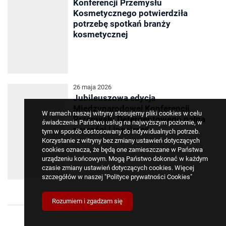
Konferencji Przemysłu
Kosmetycznego potwierdziła
potrzebę spotkań branży
kosmetycznej
26 maja 2026
Jubileuszowa edycja
Międzynarodowej Konferencji
W ramach naszej witryny stosujemy pliki cookies w celu
Przemysłu Detergentowego pełna
świadczenia Państwu usług na najwyższym poziomie, w
nowości i inspiracji
tym w sposób dostosowany do indywidualnych potrzeb.
Korzystanie z witryny bez zmiany ustawień dotyczących
cookies oznacza, że będą one zamieszczane w Państwa
urządzeniu końcowym. Mogą Państwo dokonać w każdym
czasie zmiany ustawień dotyczących cookies. Więcej
szczegółów w naszej
"Polityce prywatności Cookies"
Rozumiem i zgadzam się