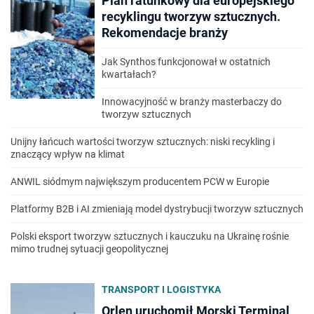
Plan ratunkowy dla europejskiego
recyklingu tworzyw sztucznych.
Rekomendacje branży
Jak Synthos funkcjonował w ostatnich
kwartałach?
Innowacyjność w branży masterbaczy do
tworzyw sztucznych
Unijny łańcuch wartości tworzyw sztucznych: niski recykling i
znaczący wpływ na klimat
ANWIL siódmym największym producentem PCW w Europie
Platformy B2B i AI zmieniają model dystrybucji tworzyw sztucznych
Polski eksport tworzyw sztucznych i kauczuku na Ukrainę rośnie
mimo trudnej sytuacji geopolitycznej
TRANSPORT I LOGISTYKA
Orlen uruchomił Morski Terminal